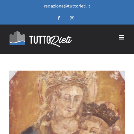
Salta
redazione@tuttorieti.it
al
contenuto
Facebook
Instagram