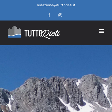
Salta
redazione@tuttorieti.it
al
contenuto
Facebook
Instagram