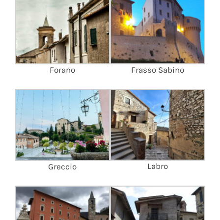
Forano
Frasso Sabino
Labro
Greccio