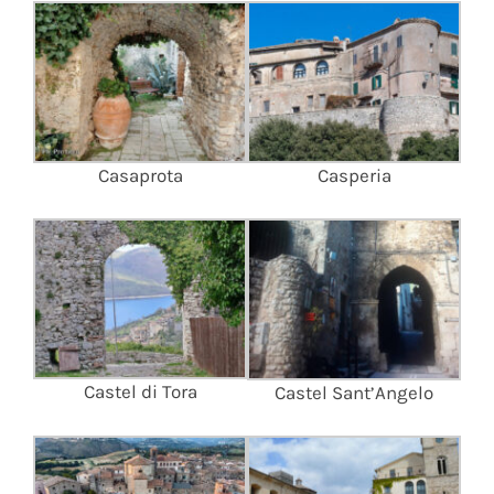
Casaprota
Casperia
Castel di Tora
Castel Sant’Angelo