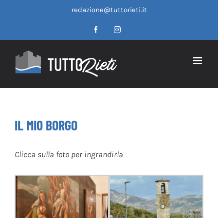
Salta
redazione@tuttorieti.it
al
contenuto
Facebook
Instagram
IL MIO BORGO
Clicca sulla foto per ingrandirla