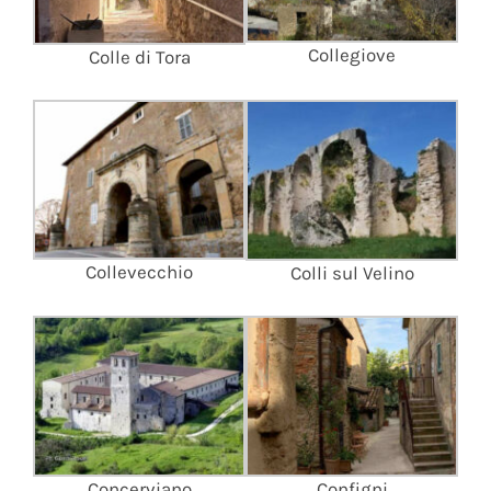
Collegiove
Colle di Tora
Collevecchio
Colli sul Velino
Configni
Concerviano