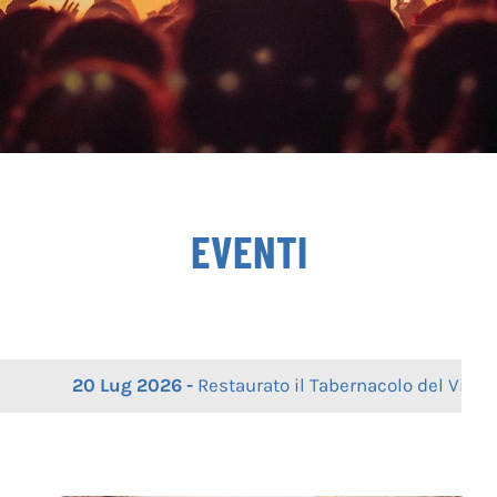
EVENTI
026 -
Restaurato il Tabernacolo del Vignola
|
3 Lug 2026