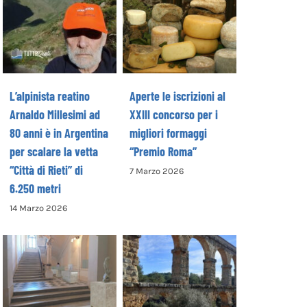
Millesimi ad 80
iscrizioni al XXIII
anni è in
concorso per i
Argentina per
migliori
scalare la vetta
formaggi
“Città di Rieti” di
“Premio Roma”
L’alpinista reatino
Aperte le iscrizioni al
6.250 metri
Arnaldo Millesimi ad
XXIII concorso per i
80 anni è in Argentina
migliori formaggi
per scalare la vetta
“Premio Roma”
“Città di Rieti” di
7 Marzo 2026
6.250 metri
14 Marzo 2026
Museo Diffuso, al
Scoperto un
via i lavori
importante
all’ingresso del
acquedotto
Palazzo
romano a
Comunale di
Montopoli di