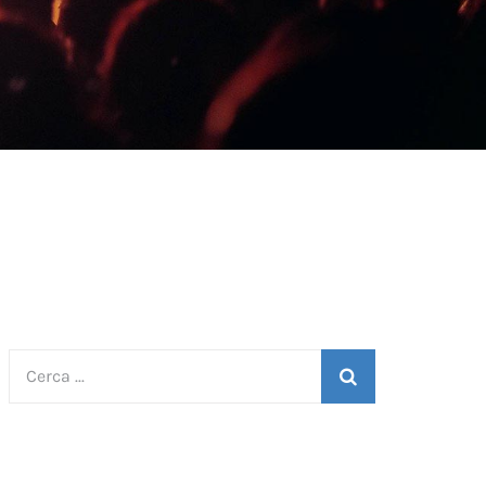
Cerca
 -
I restauri della cappella di Sant’Antonio di Padova nella
per: