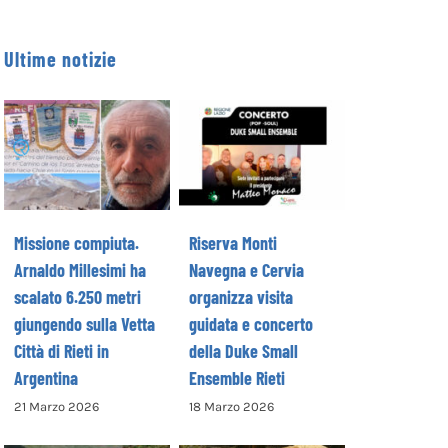
Ultime notizie
Missione
Riserva Monti
compiuta.
Navegna e
Arnaldo Millesimi
Cervia organizza
ha scalato 6.250
visita guidata e
metri giungendo
concerto della
sulla Vetta Città
Duke Small
di Rieti in
Ensemble Rieti
Missione compiuta.
Riserva Monti
Argentina
Arnaldo Millesimi ha
Navegna e Cervia
scalato 6.250 metri
organizza visita
giungendo sulla Vetta
guidata e concerto
Città di Rieti in
della Duke Small
Argentina
Ensemble Rieti
L’alpinista
21 Marzo 2026
18 Marzo 2026
reatino Arnaldo
Aperte le