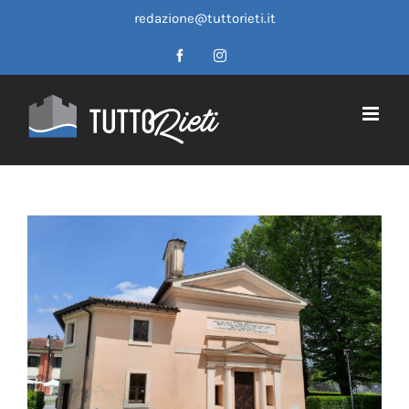
Salta
redazione@tuttorieti.it
al
contenuto
Facebook
Instagram