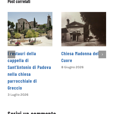
Post correlati
Chiesa Madonna del
Restauro “Giudizio
Cuore
Universale” dei Fratelli
Torresani presso
8 Giugno 2026
l’oratorio della
confraternita dei
Mercanti intitolata a
San Pietro Martire
6 Giugno 2026