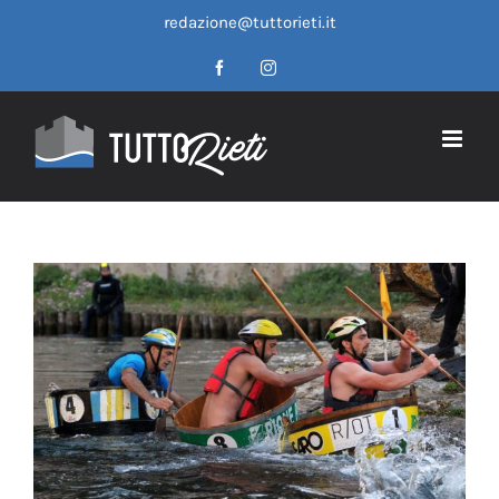
Salta
redazione@tuttorieti.it
al
contenuto
Facebook
Instagram