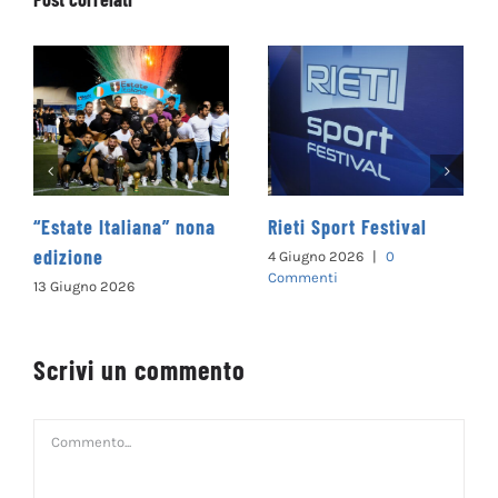
state Italiana” nona
Rieti Sport Festival
Carnev
izione
4 Giugno 2026
|
0
28 Febb
Commenti
Giugno 2026
Scrivi un commento
Commento