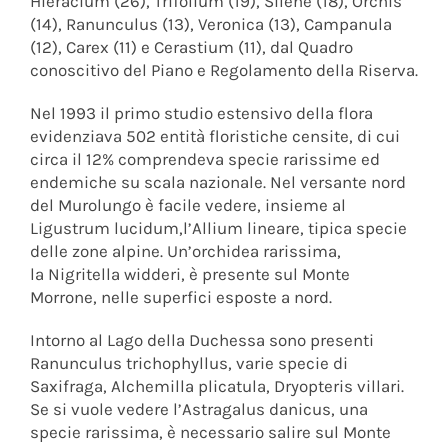
Hieracium (26), Trifolium (19), Silene (18), Orchis
(14), Ranunculus (13), Veronica (13), Campanula
(12), Carex (11) e Cerastium (11), dal Quadro
conoscitivo del Piano e Regolamento della Riserva.
Nel 1993 il primo studio estensivo della flora
evidenziava 502 entità floristiche censite, di cui
circa il 12% comprendeva specie rarissime ed
endemiche su scala nazionale. Nel versante nord
del Murolungo è facile vedere, insieme al
Ligustrum lucidum,l’Allium lineare, tipica specie
delle zone alpine. Un’orchidea rarissima,
la Nigritella widderi, è presente sul Monte
Morrone, nelle superfici esposte a nord.
Intorno al Lago della Duchessa sono presenti
Ranunculus trichophyllus, varie specie di
Saxifraga, Alchemilla plicatula, Dryopteris villari.
Se si vuole vedere l’Astragalus danicus, una
specie rarissima, è necessario salire sul Monte