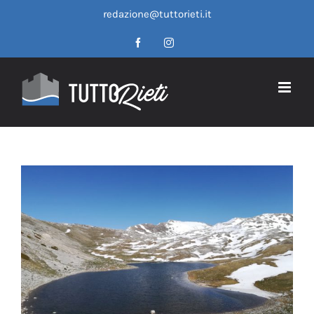
Salta
redazione@tuttorieti.it
al
contenuto
Facebook
Instagram