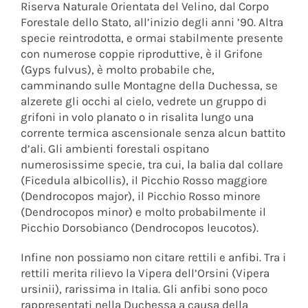
Riserva Naturale Orientata del Velino, dal Corpo
Forestale dello Stato, all’inizio degli anni ’90. Altra
specie reintrodotta, e ormai stabilmente presente
con numerose coppie riproduttive, è il Grifone
(Gyps fulvus), è molto probabile che,
camminando sulle Montagne della Duchessa, se
alzerete gli occhi al cielo, vedrete un gruppo di
grifoni in volo planato o in risalita lungo una
corrente termica ascensionale senza alcun battito
d’ali. Gli ambienti forestali ospitano
numerosissime specie, tra cui, la balia dal collare
(Ficedula albicollis), il Picchio Rosso maggiore
(Dendrocopos major), il Picchio Rosso minore
(Dendrocopos minor) e molto probabilmente il
Picchio Dorsobianco (Dendrocopos leucotos).
Infine non possiamo non citare rettili e anfibi. Tra i
rettili merita rilievo la Vipera dell’Orsini (Vipera
ursinii), rarissima in Italia. Gli anfibi sono poco
rappresentati nella Duchessa a causa della