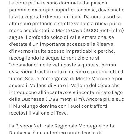
Le cime più alte sono dominate dai pascoli
perenni e da ampie superfici rocciose, dove anche
la vita vegetale diventa difficile. Da nord a sud si
alternano profonde e strette vallate a rilievi più o
meno accidentati: a Monte Cava (2.000 metri slm)
segue il profondo solco di Valle Amara che, se
d’estate è un importante accesso alla Riserva,
d’inverno risulta spesso impraticabile perché,
raccogliendo le acque torrentizie che si
“incanalano” nelle valli poste a quote superiori,
essa viene trasformata in un vero e proprio letto di
fiume. Segue l’emergenza di Monte Morrone e poi
ancora il Vallone di Fua e il Vallone del Cieco che
introducono all’incantevole e incontaminato Lago
della Duchessa (1.788 metri slm). Ancora più a sud
il Murolungo domina con i suoi contrafforti
rocciosi il Vallone di Teve.
La Riserva Naturale Regionale Montagne della
Duchessa è un autentico punto focale di