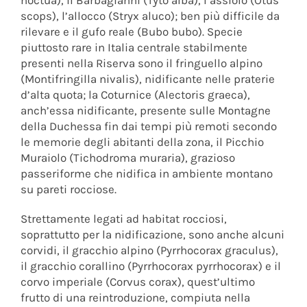
noctua), il Barbagianni (Tyto alba), l’assiolo (Otus
scops), l’allocco (Stryx aluco); ben più difficile da
rilevare e il gufo reale (Bubo bubo). Specie
piuttosto rare in Italia centrale stabilmente
presenti nella Riserva sono il fringuello alpino
(Montifringilla nivalis), nidificante nelle praterie
d’alta quota; la Coturnice (Alectoris graeca),
anch’essa nidificante, presente sulle Montagne
della Duchessa fin dai tempi più remoti secondo
le memorie degli abitanti della zona, il Picchio
Muraiolo (Tichodroma muraria), grazioso
passeriforme che nidifica in ambiente montano
su pareti rocciose.
Strettamente legati ad habitat rocciosi,
soprattutto per la nidificazione, sono anche alcuni
corvidi, il gracchio alpino (Pyrrhocorax graculus),
il gracchio corallino (Pyrrhocorax pyrrhocorax) e il
corvo imperiale (Corvus corax), quest’ultimo
frutto di una reintroduzione, compiuta nella