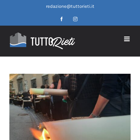
Salta
redazione@tuttorieti.it
al
contenuto
Facebook
Instagram