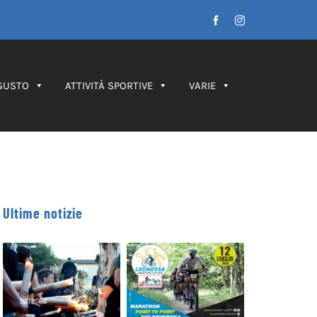
Facebook
Instagram
GUSTO
ATTIVITÀ SPORTIVE
VARIE
Ultime notizie
Leonessa MTB
Processione dei
Marathon, in
Ceri 2026 – IL
palio le maglie
PERCORSO
tricolori