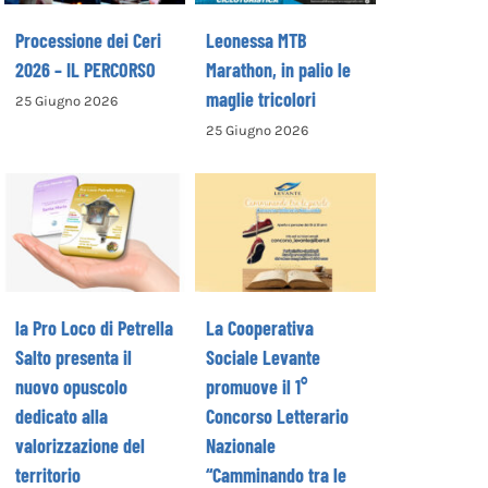
Processione dei Ceri
Leonessa MTB
2026 – IL PERCORSO
Marathon, in palio le
maglie tricolori
25 Giugno 2026
La Cooperativa
25 Giugno 2026
la Pro Loco di
Sociale Levante
Petrella Salto
promuove il 1°
presenta il
Concorso
nuovo opuscolo
Letterario
dedicato alla
Nazionale
valorizzazione
“Camminando tra
del territorio
le parole” –
la Pro Loco di Petrella
La Cooperativa
COME ISCRIVERSI
Salto presenta il
Sociale Levante
nuovo opuscolo
promuove il 1°
dedicato alla
Concorso Letterario
valorizzazione del
Nazionale
territorio
“Camminando tra le