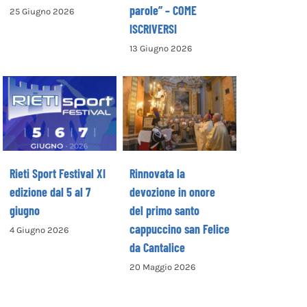
parole” – COME
25 Giugno 2026
ISCRIVERSI
13 Giugno 2026
Rinnovata la
devozione in
Rieti Sport
onore del primo
Festival XI
santo
edizione dal 5 al
cappuccino san
7 giugno
Felice da
Cantalice
Rieti Sport Festival XI
Rinnovata la
edizione dal 5 al 7
devozione in onore
giugno
del primo santo
cappuccino san Felice
4 Giugno 2026
da Cantalice
20 Maggio 2026