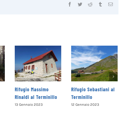
Facebook
Twitter
Reddit
Tumblr
Email
simo
Rifugio Sebastiani al
Pizzo di Sevo
erminillo
Terminillo
7 Gennaio 2023
23
12 Gennaio 2023