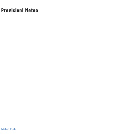
Previsioni Meteo
Monte Elefante
Monte Ritornello
4 Gennaio 2023
3 Gennaio 2023
Meteo Rieti