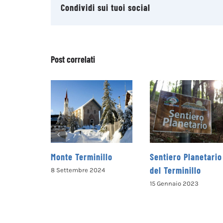
Condividi sui tuoi social
Post correlati
 Terminillo
Sentiero Planetario
Rifugio Mas
del Terminillo
Rinaldi al T
tembre 2024
15 Gennaio 2023
13 Gennaio 20