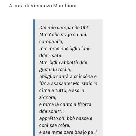
A cura di Vincenzo Marchioni
Dal mio campanile Oh!
Mmo’ che stajo su nnu
campanile,
ma’ mme nne òglio fane
dde risate!
Mm’ òglio abbottà dde
gustu lu rocile,
bbòglio cantà a cciccòna e
ffa’ a ssassate! Mo’ stajo ‘n
cima a tuttu, e sso ‘n
zignore,
e mme la canto a ffrorza
dde sonitti;
apprétto chi bbò nasce e
cchi sse mòre,
e sse mme pare bbajo pe li