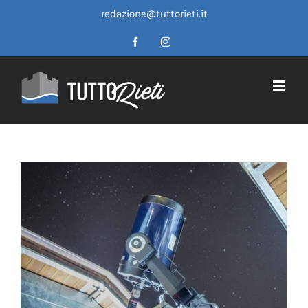
Salta
redazione@tuttorieti.it
al
contenuto
Facebook
Instagram