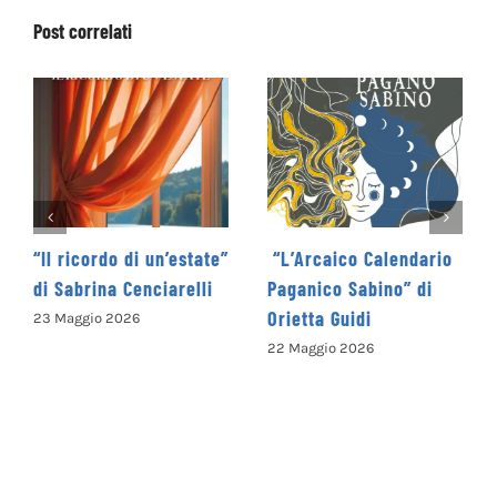
Post correlati
te”
“L’Arcaico Calendario
“Gli ultimi colori del
i
Paganico Sabino” di
semaforo” di Pier Luca
Orietta Guidi
Aguzzi
22 Maggio 2026
8 Aprile 2026