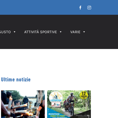
Facebook
Instagram
GUSTO
ATTIVITÀ SPORTIVE
VARIE
Ultime notizie
Leonessa MTB
Processione dei
Marathon, in
Ceri 2026 – IL
palio le maglie
PERCORSO
tricolori