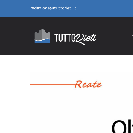
Salta
redazione@tuttorieti.it
al
contenuto