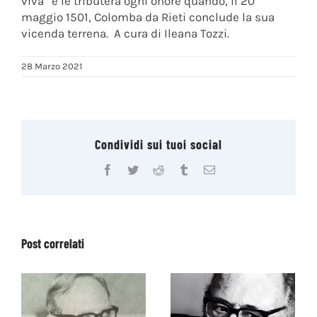
viva” e le tributerà ogni onore quando, il 20
maggio 1501, Colomba da Rieti conclude la sua
vicenda terrena. A cura di Ileana Tozzi.
28 Marzo 2021
Condividi sui tuoi social
Facebook
Twitter
Reddit
Tumblr
Email
Post correlati