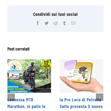
Condividi sui tuoi social
Facebook
Twitter
Reddit
Tumblr
Email
Post correlati
la Pro Loco di Petrella
La Cooperativa Social
le
Salto presenta il nuovo
Levante promuove il 1