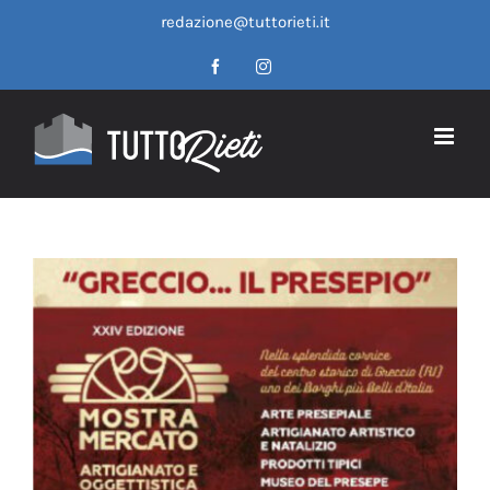
Salta
redazione@tuttorieti.it
al
contenuto
Facebook
Instagram