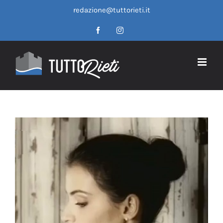
Salta
redazione@tuttorieti.it
al
contenuto
Facebook
Instagram