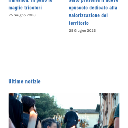
ie tricolori
opuscolo dedicato alla
Concors
valorizzazione del
Nazion
iugno 2026
territorio
“Cammi
parole”
25 Giugno 2026
ISCRIVE
13 Giugn
Ultime notizie