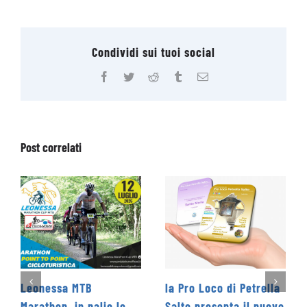
Condividi sui tuoi social
Facebook
Twitter
Reddit
Tumblr
Email
Post correlati
nessa MTB
la Pro Loco di Petrella
La Coop
thon, in palio le
Salto presenta il nuovo
Levante