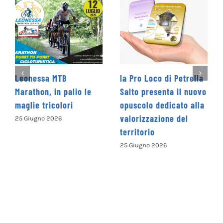
eonessa MTB
la Pro Loco di Petrella
La Co
rathon, in palio le
Salto presenta il nuovo
Levan
glie tricolori
opuscolo dedicato alla
Conco
valorizzazione del
Nazio
 Giugno 2026
territorio
“Camm
parol
25 Giugno 2026
ISCRI
13 Giu