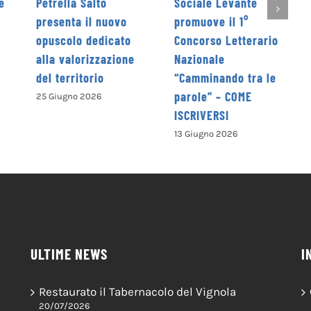
to
Sociale Levante
edizione dal 5 al 7
nuovo
promuove il 1°
giugno
dicato
Concorso Letterario
4 Giugno 2026
zazione
Nazionale
o
“Camminando tra le
parole” – COME
ISCRIVERSI
13 Giugno 2026
ULTIME NEWS
I
Restaurato il Tabernacolo del Vignola
20/07/2026