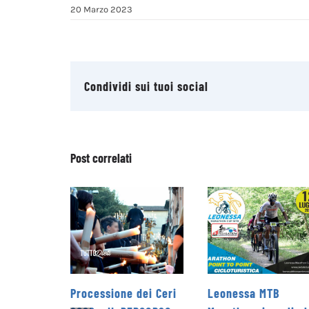
20 Marzo 2023
Condividi sui tuoi social
Post correlati
ssione dei Ceri
Leonessa MTB
la Pro Loco 