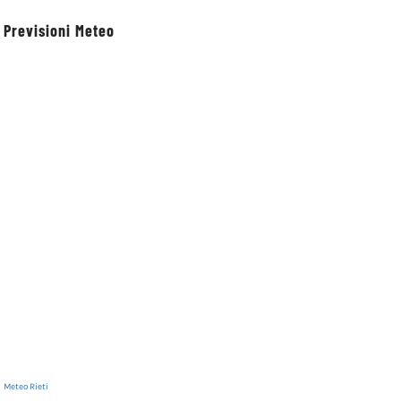
Previsioni Meteo
 XI
Rinnovata la
Petrella Salto:
Meteo Rieti