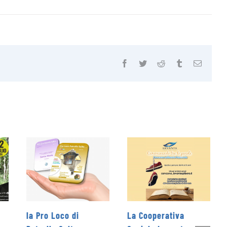
Facebook
Twitter
Reddit
Tumblr
Email
di
La Cooperativa
Rieti Sport Festival