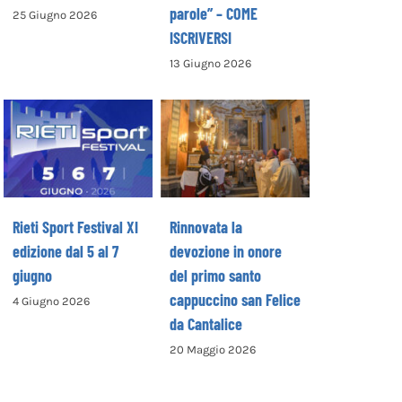
parole” – COME
25 Giugno 2026
ISCRIVERSI
13 Giugno 2026
Rinnovata la
devozione in
Rieti Sport
onore del primo
Festival XI
santo
edizione dal 5 al
cappuccino san
7 giugno
Felice da
Cantalice
Rieti Sport Festival XI
Rinnovata la
edizione dal 5 al 7
devozione in onore
giugno
del primo santo
cappuccino san Felice
4 Giugno 2026
da Cantalice
20 Maggio 2026