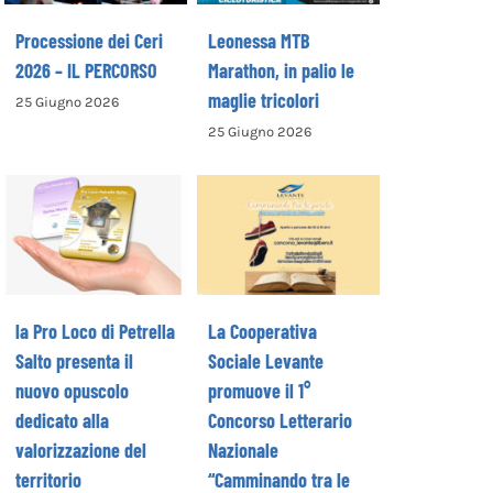
Processione dei Ceri
Leonessa MTB
2026 – IL PERCORSO
Marathon, in palio le
maglie tricolori
25 Giugno 2026
La Cooperativa
25 Giugno 2026
la Pro Loco di
Sociale Levante
Petrella Salto
promuove il 1°
presenta il
Concorso
nuovo opuscolo
Letterario
dedicato alla
Nazionale
valorizzazione
“Camminando tra
del territorio
le parole” –
la Pro Loco di Petrella
La Cooperativa
COME ISCRIVERSI
Salto presenta il
Sociale Levante
nuovo opuscolo
promuove il 1°
dedicato alla
Concorso Letterario
valorizzazione del
Nazionale
territorio
“Camminando tra le