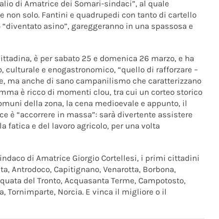
alio di Amatrice dei Somari-sindaci”, al quale
 e non solo. Fantini e quadrupedi con tanto di cartello
no “diventato asino”, gareggeranno in una spassosa e
ittadina, è per sabato 25 e domenica 26 marzo, e ha
o, culturale e enogastronomico, “quello di rafforzare –
ione, ma anche di sano campanilismo che caratterizzano
mma è ricco di momenti clou, tra cui un corteo storico
Comuni della zona, la cena medioevale e appunto, il
ice è “accorrere in massa”: sarà divertente assistere
 fatica e del lavoro agricolo, per una volta
indaco di Amatrice Giorgio Cortellesi, i primi cittadini
sta, Antrodoco, Capitignano, Venarotta, Borbona,
 Arquata del Tronto, Acquasanta Terme, Campotosto,
a, Tornimparte, Norcia. E vinca il migliore o il