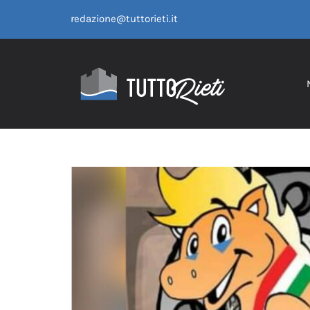
Salta
redazione@tuttorieti.it
al
contenuto