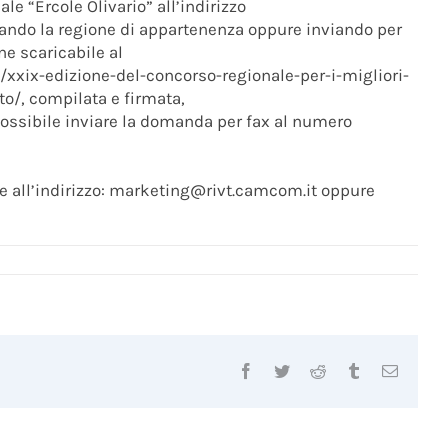
e “Ercole Olivario” all’indirizzo
cando la regione di appartenenza oppure inviando per
e scaricabile al
/xxix-edizione-del-concorso-regionale-per-i-migliori-
sto/, compilata e firmata,
 possibile inviare la domanda per fax al numero
re all’indirizzo: marketing@rivt.camcom.it oppure
Facebook
Twitter
Reddit
Tumblr
Email