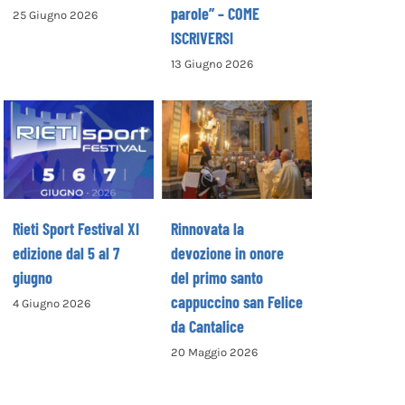
parole” – COME
25 Giugno 2026
ISCRIVERSI
13 Giugno 2026
Rinnovata la
devozione in
Rieti Sport
onore del primo
Festival XI
santo
edizione dal 5 al
cappuccino san
7 giugno
Felice da
Cantalice
Rieti Sport Festival XI
Rinnovata la
edizione dal 5 al 7
devozione in onore
giugno
del primo santo
cappuccino san Felice
4 Giugno 2026
da Cantalice
20 Maggio 2026