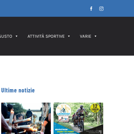
Facebook
Instagram
GUSTO
ATTIVITÀ SPORTIVE
VARIE
Ultime notizie
Leonessa MTB
Processione dei
Marathon, in
Ceri 2026 – IL
palio le maglie
PERCORSO
tricolori