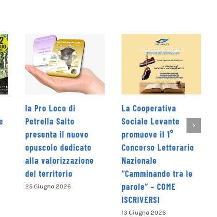
La Cooperativa
Rieti Sport Festival XI
Sociale Levante
edizione dal 5 al 7
promuove il 1°
giugno
Concorso Letterario
4 Giugno 2026
e
Nazionale
“Camminando tra le
parole” – COME
ISCRIVERSI
13 Giugno 2026