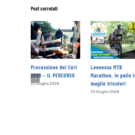
Post correlati
 dei Ceri
Leonessa MTB
la Pro Loco di
PERCORSO
Marathon, in palio le
Petrella Salto
maglie tricolori
presenta il nuovo
6
opuscolo dedicato
25 Giugno 2026
alla valorizzazion
del territorio
25 Giugno 2026