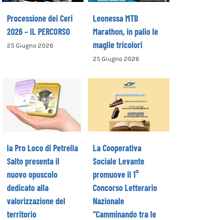
Processione dei Ceri
Leonessa MTB
2026 – IL PERCORSO
Marathon, in palio le
maglie tricolori
25 Giugno 2026
La Cooperativa
25 Giugno 2026
la Pro Loco di
Sociale Levante
Petrella Salto
promuove il 1°
presenta il
Concorso
nuovo opuscolo
Letterario
dedicato alla
Nazionale
valorizzazione
“Camminando tra
del territorio
le parole” –
la Pro Loco di Petrella
La Cooperativa
COME ISCRIVERSI
Salto presenta il
Sociale Levante
nuovo opuscolo
promuove il 1°
dedicato alla
Concorso Letterario
valorizzazione del
Nazionale
territorio
“Camminando tra le