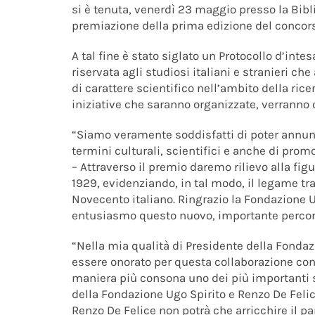
si è tenuta, venerdì 23 maggio presso la Bibl
premiazione della prima edizione del concors
A tal fine è stato siglato un Protocollo d’inte
riservata agli studiosi italiani e stranieri c
di carattere scientifico nell’ambito della ric
iniziative che saranno organizzate, verranno co
“Siamo veramente soddisfatti di poter annunci
termini culturali, scientifici e anche di promo
– Attraverso il premio daremo rilievo alla figu
1929, evidenziando, in tal modo, il legame tra
Novecento italiano. Ringrazio la Fondazione U
entusiasmo questo nuovo, importante percor
“Nella mia qualità di Presidente della Fonda
essere onorato per questa collaborazione con l
maniera più consona uno dei più importanti st
della Fondazione Ugo Spirito e Renzo De Felice
Renzo De Felice non potrà che arricchire il p