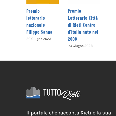
Premio
Premio
letterario
Letterario Città
nazionale
di Rieti Centro
Filippo Sanna
d’Italia nato nel
2008
30 Giugno 2023
23 Giugno 2023
Il portale che racconta Rieti e la sua