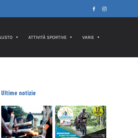
Facebook
Instagram
GUSTO
ATTIVITÀ SPORTIVE
VARIE
Ultime notizie
Leonessa MTB
Processione dei
Marathon, in
Ceri 2026 – IL
palio le maglie
PERCORSO
tricolori