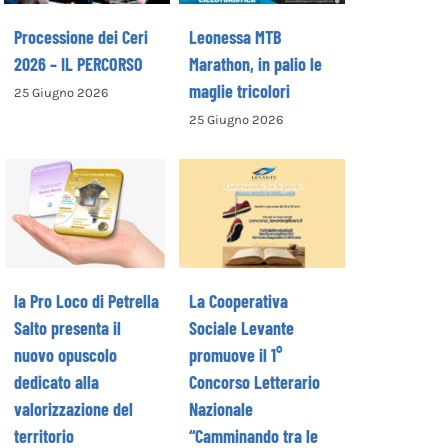
Processione dei Ceri
Leonessa MTB
2026 – IL PERCORSO
Marathon, in palio le
maglie tricolori
25 Giugno 2026
La Cooperativa
25 Giugno 2026
la Pro Loco di
Sociale Levante
Petrella Salto
promuove il 1°
presenta il
Concorso
nuovo opuscolo
Letterario
dedicato alla
Nazionale
valorizzazione
“Camminando tra
del territorio
le parole” –
la Pro Loco di Petrella
La Cooperativa
COME ISCRIVERSI
Salto presenta il
Sociale Levante
nuovo opuscolo
promuove il 1°
dedicato alla
Concorso Letterario
valorizzazione del
Nazionale
territorio
“Camminando tra le