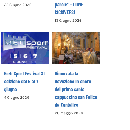
parole” – COME
25 Giugno 2026
ISCRIVERSI
13 Giugno 2026
Rinnovata la
devozione in
Rieti Sport
onore del primo
Festival XI
santo
edizione dal 5 al
cappuccino san
7 giugno
Felice da
Cantalice
Rieti Sport Festival XI
Rinnovata la
edizione dal 5 al 7
devozione in onore
giugno
del primo santo
cappuccino san Felice
4 Giugno 2026
da Cantalice
20 Maggio 2026