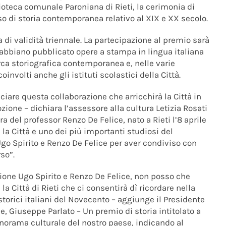
ioteca comunale Paroniana di Rieti, la cerimonia di
o di storia contemporanea relativo al XIX e XX secolo.
sa di validità triennale. La partecipazione al premio sarà
he abbiano pubblicato opere a stampa in lingua italiana
erca storiografica contemporanea e, nelle varie
involti anche gli istituti scolastici della Città.
are questa collaborazione che arricchirà la Città in
zione – dichiara l’assessore alla cultura Letizia Rosati
ra del professor Renzo De Felice, nato a Rieti l’8 aprile
 la Città e uno dei più importanti studiosi del
go Spirito e Renzo De Felice per aver condiviso con
so”.
zione Ugo Spirito e Renzo De Felice, non posso che
a Città di Rieti che ci consentirà dì ricordare nella
orici italiani del Novecento – aggiunge il Presidente
, Giuseppe Parlato – Un premio di storia intitolato a
anorama culturale del nostro paese, indicando al