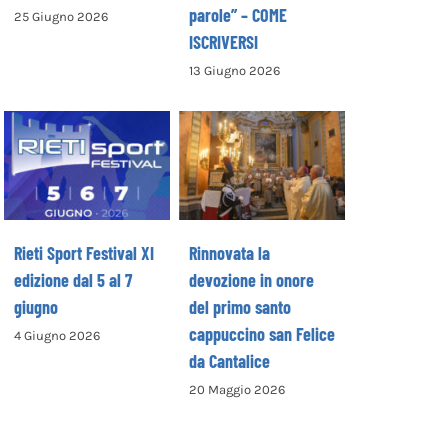
parole” – COME
25 Giugno 2026
ISCRIVERSI
13 Giugno 2026
Rinnovata la
devozione in
Rieti Sport
onore del primo
Festival XI
santo
edizione dal 5 al
cappuccino san
7 giugno
Felice da
Cantalice
Rieti Sport Festival XI
Rinnovata la
edizione dal 5 al 7
devozione in onore
giugno
del primo santo
cappuccino san Felice
4 Giugno 2026
da Cantalice
20 Maggio 2026