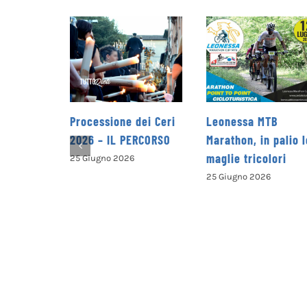
 dei Ceri
Leonessa MTB
la Pro Loco di
PERCORSO
Marathon, in palio le
Petrella Salto
maglie tricolori
presenta il nuovo
6
opuscolo dedicato
25 Giugno 2026
alla valorizzazion
del territorio
25 Giugno 2026