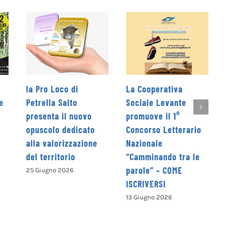
La Cooperativa
Rieti Sport Festival XI
Sociale Levante
edizione dal 5 al 7
promuove il 1°
giugno
Concorso Letterario
4 Giugno 2026
e
Nazionale
“Camminando tra le
parole” – COME
ISCRIVERSI
13 Giugno 2026