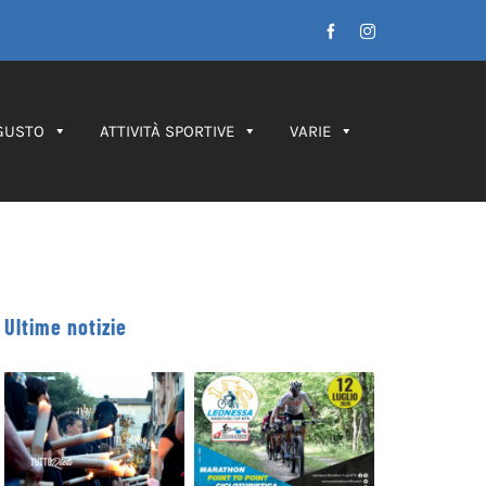
Facebook
Instagram
GUSTO
ATTIVITÀ SPORTIVE
VARIE
Ultime notizie
Leonessa MTB
Processione dei
Marathon, in
Ceri 2026 – IL
palio le maglie
PERCORSO
tricolori