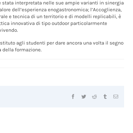
 è stata interpretata nelle sue ampie varianti in sinergia
valore dell’esperienza enogastronomica; l’Accoglienza,
e e tecnica di un territorio e di modelli replicabili, è
ttica innovativa di tipo outdoor particolarmente
vivendo.
istituto agli studenti per dare ancora una volta il segno
a della formazione.
Facebook
Twitter
Reddit
Tumblr
Email