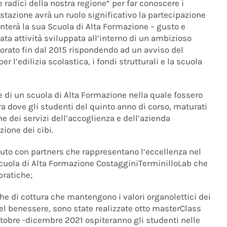
e radici della nostra regione“ per far conoscere i
ifestazione avrà un ruolo significativo la partecipazione
enterà la sua Scuola di Alta Formazione – gusto e
ta attività sviluppata all’interno di un ambizioso
borato fin dal 2015 rispondendo ad un avviso del
r l’edilizia scolastica, i fondi strutturali e la scuola
ne di un scuola di Alta Formazione nella quale fossero
era dove gli studenti del quinto anno di corso, maturati
e dei servizi dell’accoglienza e dell’azienda
zione dei cibi.
ituto con partners che rappresentano l’eccellenza nel
a scuola di Alta Formazione CostagginiTerminilloLab che
pratiche;
iche di cottura che mantengono i valori organolettici dei
 del benessere, sono state realizzate otto masterClass
ottobre -dicembre 2021 ospiteranno gli studenti nelle