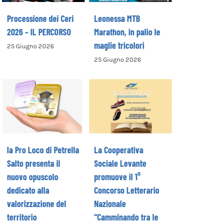
Processione dei Ceri
Leonessa MTB
2026 – IL PERCORSO
Marathon, in palio le
maglie tricolori
25 Giugno 2026
La Cooperativa
25 Giugno 2026
la Pro Loco di
Sociale Levante
Petrella Salto
promuove il 1°
presenta il
Concorso
nuovo opuscolo
Letterario
dedicato alla
Nazionale
valorizzazione
“Camminando tra
del territorio
le parole” –
la Pro Loco di Petrella
La Cooperativa
COME ISCRIVERSI
Salto presenta il
Sociale Levante
nuovo opuscolo
promuove il 1°
dedicato alla
Concorso Letterario
valorizzazione del
Nazionale
territorio
“Camminando tra le