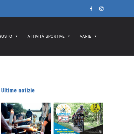
Facebook
Instagram
GUSTO
ATTIVITÀ SPORTIVE
VARIE
Ultime notizie
Leonessa MTB
Processione dei
Marathon, in
Ceri 2026 – IL
palio le maglie
PERCORSO
tricolori