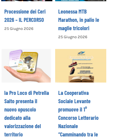
Processione dei Ceri
Leonessa MTB
2026 – IL PERCORSO
Marathon, in palio le
maglie tricolori
25 Giugno 2026
La Cooperativa
25 Giugno 2026
la Pro Loco di
Sociale Levante
Petrella Salto
promuove il 1°
presenta il
Concorso
nuovo opuscolo
Letterario
dedicato alla
Nazionale
valorizzazione
“Camminando tra
del territorio
le parole” –
la Pro Loco di Petrella
La Cooperativa
COME ISCRIVERSI
Salto presenta il
Sociale Levante
nuovo opuscolo
promuove il 1°
dedicato alla
Concorso Letterario
valorizzazione del
Nazionale
territorio
“Camminando tra le