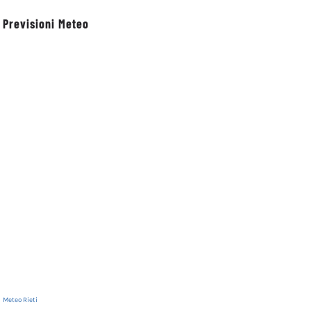
Previsioni Meteo
XI
Rinnovata la
Petrella Salto:
Meteo Rieti