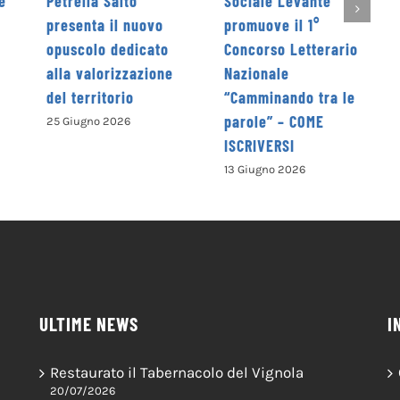
o
Sociale Levante
edizione dal 5 al 7
nuovo
promuove il 1°
giugno
icato
Concorso Letterario
4 Giugno 2026
azione
Nazionale
“Camminando tra le
parole” – COME
ISCRIVERSI
13 Giugno 2026
ULTIME NEWS
I
Restaurato il Tabernacolo del Vignola
20/07/2026