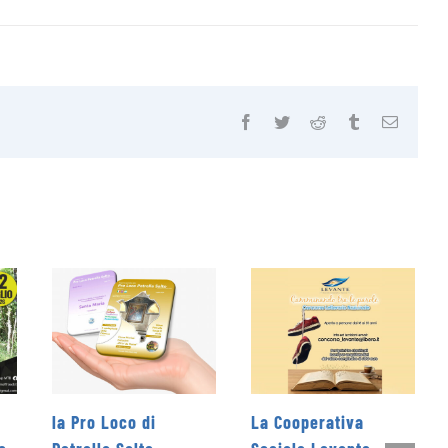
Facebook
Twitter
Reddit
Tumblr
Email
i
La Cooperativa
Rieti Sport Festival 