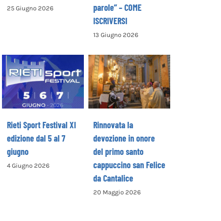
parole” – COME
25 Giugno 2026
ISCRIVERSI
13 Giugno 2026
Rinnovata la
devozione in
Rieti Sport
onore del primo
Festival XI
santo
edizione dal 5 al
cappuccino san
7 giugno
Felice da
Cantalice
Rieti Sport Festival XI
Rinnovata la
edizione dal 5 al 7
devozione in onore
giugno
del primo santo
cappuccino san Felice
4 Giugno 2026
da Cantalice
20 Maggio 2026