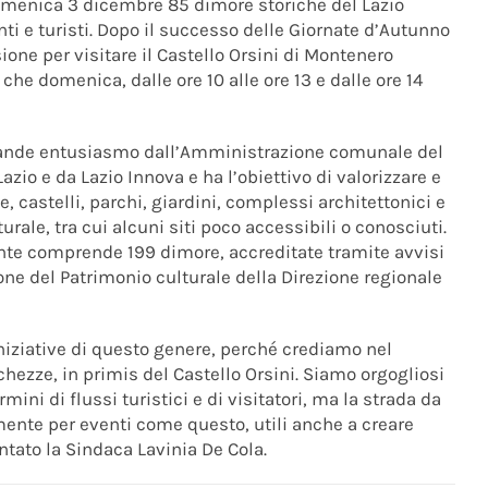
omenica 3 dicembre 85 dimore storiche del Lazio
enti e turisti. Dopo il successo delle Giornate d’Autunno
sione per visitare il Castello Orsini di Montenero
che domenica, dalle ore 10 alle ore 13 e dalle ore 14
grande entusiasmo dall’Amministrazione comunale del
azio e da Lazio Innova e ha l’obiettivo di valorizzare e
e, castelli, parchi, giardini, complessi architettonici e
rale, tra cui alcuni siti poco accessibili o conosciuti.
mente comprende 199 dimore, accreditate tramite avvisi
ione del Patrimonio culturale della Direzione regionale
ziative di questo genere, perché crediamo nel
cchezze, in primis del Castello Orsini. Siamo orgogliosi
rmini di flussi turistici e di visitatori, ma la strada da
mente per eventi come questo, utili anche a creare
ntato la Sindaca Lavinia De Cola.