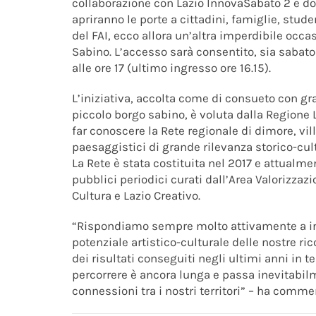
collaborazione con Lazio InnovaSabato 2 e d
apriranno le porte a cittadini, famiglie, stud
del FAI, ecco allora un’altra imperdibile occa
Sabino. L’accesso sarà consentito, sia sabato 
alle ore 17 (ultimo ingresso ore 16.15).
L’iniziativa, accolta come di consueto con 
piccolo borgo sabino, è voluta dalla Regione L
far conoscere la Rete regionale di dimore, vill
paesaggistici di grande rilevanza storico-cultu
La Rete è stata costituita nel 2017 e attual
pubblici periodici curati dall’Area Valorizzaz
Cultura e Lazio Creativo.
“Rispondiamo sempre molto attivamente a ini
potenziale artistico-culturale delle nostre ri
dei risultati conseguiti negli ultimi anni in te
percorrere è ancora lunga e passa inevitabil
connessioni tra i nostri territori” – ha comme