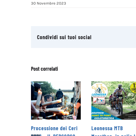
30 Novembre 2023
Condividi sui tuoi social
Post correlati
sione dei Ceri
Leonessa MTB
la Pro Loco d