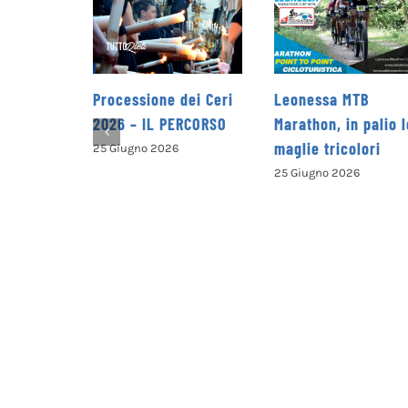
Processione dei Ceri
Leonessa MTB
la Pro
2026 – IL PERCORSO
Marathon, in palio le
Petrell
maglie tricolori
presen
25 Giugno 2026
opusco
25 Giugno 2026
alla v
del ter
25 Giug