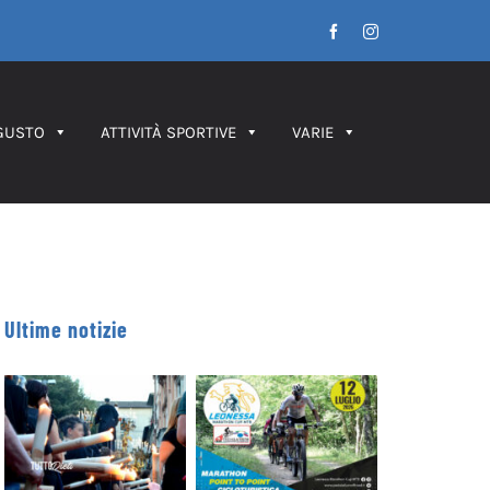
Facebook
Instagram
GUSTO
ATTIVITÀ SPORTIVE
VARIE
Ultime notizie
Leonessa MTB
Processione dei
Marathon, in
Ceri 2026 – IL
palio le maglie
PERCORSO
tricolori