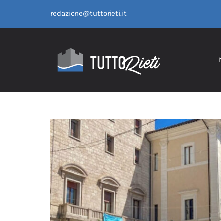
Salta
redazione@tuttorieti.it
al
contenuto