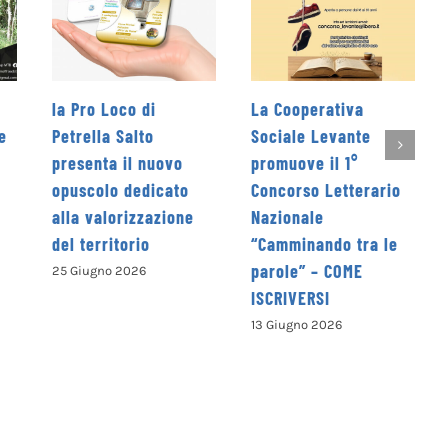
 Loco di
La Cooperativa
Rieti Sport Fe
a Salto
Sociale Levante
edizione dal 5
ta il nuovo
promuove il 1°
giugno
lo dedicato
Concorso Letterario
4 Giugno 2026
alorizzazione
Nazionale
ritorio
“Camminando tra le
parole” – COME
no 2026
ISCRIVERSI
13 Giugno 2026