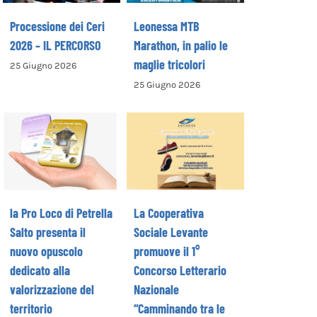
Processione dei Ceri
Leonessa MTB
2026 – IL PERCORSO
Marathon, in palio le
maglie tricolori
25 Giugno 2026
La Cooperativa
25 Giugno 2026
la Pro Loco di
Sociale Levante
Petrella Salto
promuove il 1°
presenta il
Concorso
nuovo opuscolo
Letterario
dedicato alla
Nazionale
valorizzazione
“Camminando tra
del territorio
le parole” –
la Pro Loco di Petrella
La Cooperativa
COME ISCRIVERSI
Salto presenta il
Sociale Levante
nuovo opuscolo
promuove il 1°
dedicato alla
Concorso Letterario
valorizzazione del
Nazionale
territorio
“Camminando tra le