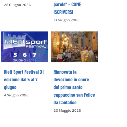
parole” – COME
25 Giugno 2026
ISCRIVERSI
13 Giugno 2026
Rinnovata la
devozione in
Rieti Sport
onore del primo
Festival XI
santo
edizione dal 5 al
cappuccino san
7 giugno
Felice da
Cantalice
Rieti Sport Festival XI
Rinnovata la
edizione dal 5 al 7
devozione in onore
giugno
del primo santo
cappuccino san Felice
4 Giugno 2026
da Cantalice
20 Maggio 2026