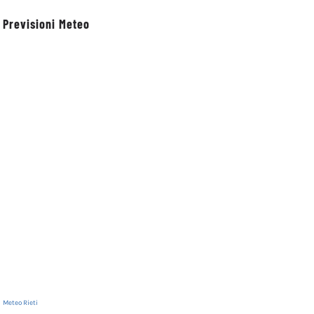
Previsioni Meteo
stival XI
Rinnovata la
Petrella Salto:
 al 7
devozione in onore
cultura, memoria e
del primo santo
territorio nella
cappuccino san
presentazione del
Felice da Cantalice
volume dedicato all
comunità
20 Maggio 2026
20 Maggio 2026
Meteo Rieti