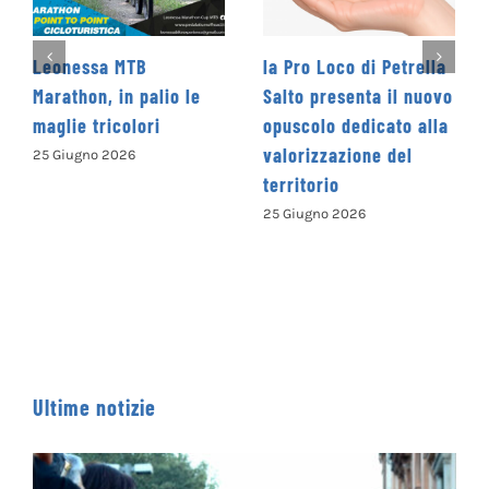
la Pro Loco di Petrella
La Cooperativa Sociale
Salto presenta il nuovo
Levante promuove il 1°
opuscolo dedicato alla
Concorso Letterario
valorizzazione del
Nazionale
territorio
“Camminando tra le
parole” – COME
25 Giugno 2026
ISCRIVERSI
13 Giugno 2026
Ultime notizie