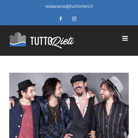
Salta
redazione@tuttorieti.it
al
contenuto
Facebook
Instagram