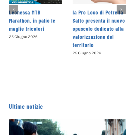
la Pro Loco di Petrella
La Cooperativa Social
le
Salto presenta il nuovo
Levante promuove il 1
opuscolo dedicato alla
Concorso Letterario
valorizzazione del
Nazionale
territorio
“Camminando tra le
parole” – COME
25 Giugno 2026
ISCRIVERSI
13 Giugno 2026
Ultime notizie