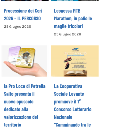
Processione dei Ceri
Leonessa MTB
2026 – IL PERCORSO
Marathon, in palio le
maglie tricolori
25 Giugno 2026
La Cooperativa
25 Giugno 2026
la Pro Loco di
Sociale Levante
Petrella Salto
promuove il 1°
presenta il
Concorso
nuovo opuscolo
Letterario
dedicato alla
Nazionale
valorizzazione
“Camminando tra
del territorio
le parole” –
la Pro Loco di Petrella
La Cooperativa
COME ISCRIVERSI
Salto presenta il
Sociale Levante
nuovo opuscolo
promuove il 1°
dedicato alla
Concorso Letterario
valorizzazione del
Nazionale
territorio
“Camminando tra le