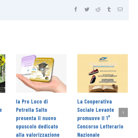
Facebook
Twitter
Reddit
Tumblr
Email
ro Loco di
La Cooperativa
Rieti Sport
ella Salto
Sociale Levante
edizione da
enta il nuovo
promuove il 1°
giugno
colo dedicato
Concorso Letterario
4 Giugno 202
 valorizzazione
Nazionale