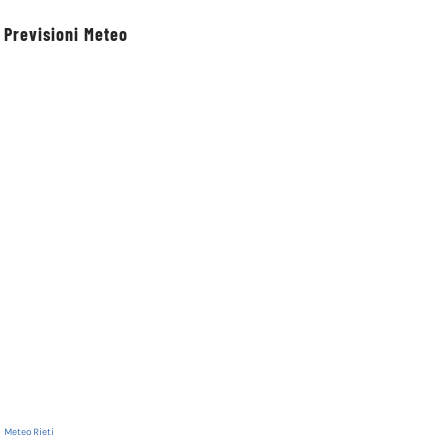
Previsioni Meteo
 Festival XI
Rinnovata la
Petrella Salto:
l 5 al 7
devozione in onore
cultura, memoria
del primo santo
territorio nella
cappuccino san
presentazione del
6
Meteo Rieti
Felice da Cantalice
volume dedicato a