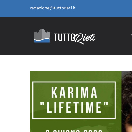
Salta
redazione@tuttorieti.it
al
contenuto