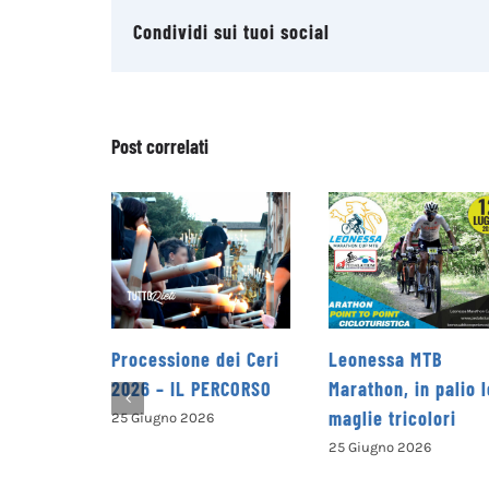
Condividi sui tuoi social
Post correlati
Processione dei Ceri
Leonessa MTB
la P
2026 – IL PERCORSO
Marathon, in palio le
Petr
maglie tricolori
pres
25 Giugno 2026
opus
25 Giugno 2026
alla