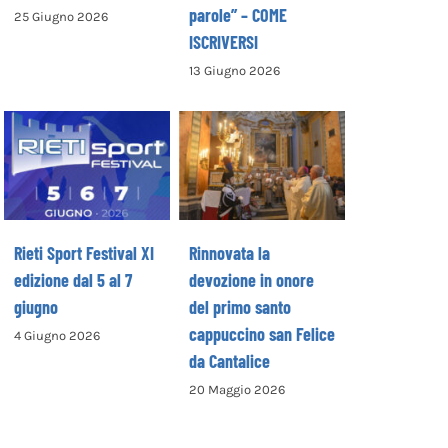
parole” – COME
25 Giugno 2026
ISCRIVERSI
13 Giugno 2026
Rinnovata la
devozione in
Rieti Sport
onore del primo
Festival XI
santo
edizione dal 5 al
cappuccino san
7 giugno
Felice da
Cantalice
Rieti Sport Festival XI
Rinnovata la
edizione dal 5 al 7
devozione in onore
giugno
del primo santo
cappuccino san Felice
4 Giugno 2026
da Cantalice
20 Maggio 2026