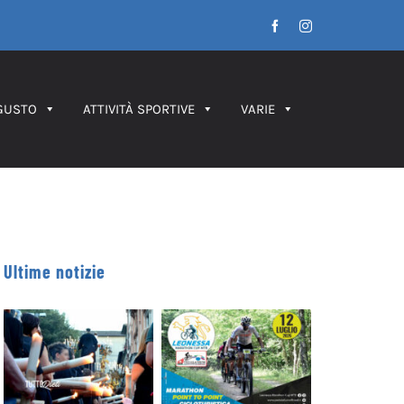
Facebook
Instagram
GUSTO
ATTIVITÀ SPORTIVE
VARIE
Ultime notizie
Leonessa MTB
Processione dei
Marathon, in
Ceri 2026 – IL
palio le maglie
PERCORSO
tricolori