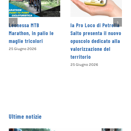
MTB
la Pro Loco di Petrella
La Cooperativ
in palio le
Salto presenta il nuovo
Levante promu
colori
opuscolo dedicato alla
Concorso Lett
valorizzazione del
Nazionale
026
territorio
“Camminando 
parole” – COM
25 Giugno 2026
ISCRIVERSI
13 Giugno 2026
Ultime notizie