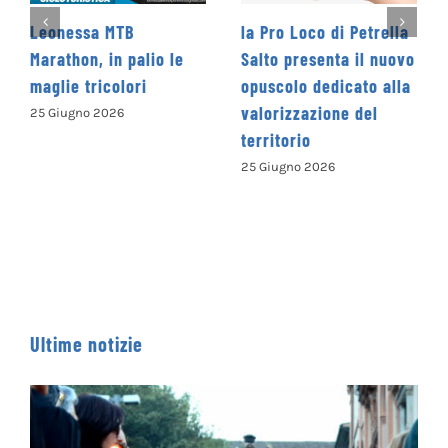
eonessa MTB
la Pro Loco di Petrella
La C
arathon, in palio le
Salto presenta il nuovo
Levan
aglie tricolori
opuscolo dedicato alla
Conc
valorizzazione del
Nazi
5 Giugno 2026
territorio
“Cam
paro
25 Giugno 2026
ISCR
13 Giu
Ultime notizie