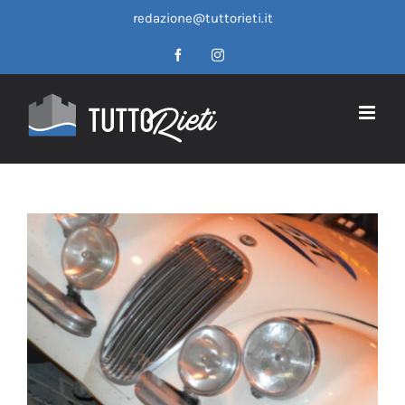
Salta
redazione@tuttorieti.it
al
contenuto
Facebook
Instagram