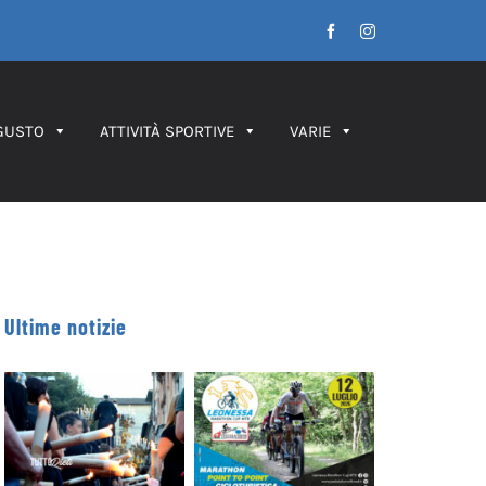
Facebook
Instagram
GUSTO
ATTIVITÀ SPORTIVE
VARIE
Ultime notizie
Leonessa MTB
Processione dei
Marathon, in
Ceri 2026 – IL
palio le maglie
PERCORSO
tricolori