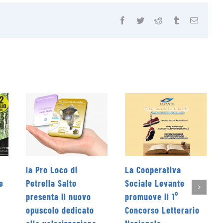
Facebook
Twitter
Reddit
Tumblr
Email
La Cooperativa
Rieti Sport Festival XI
Sociale Levante
edizione dal 5 al 7
o
promuove il 1°
giugno
to
Concorso Letterario
4 Giugno 2026