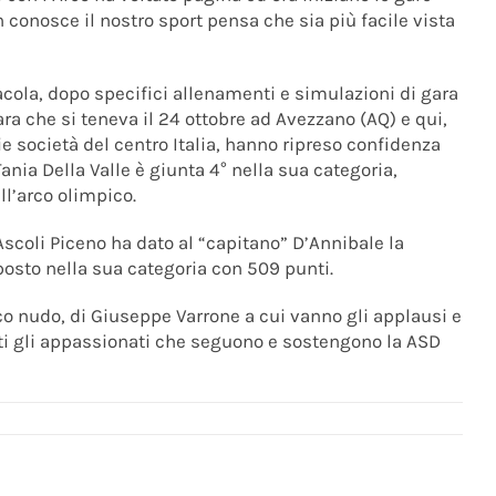
n conosce il nostro sport pensa che sia più facile vista
Oracola, dopo specifici allenamenti e simulazioni di gara
 gara che si teneva il 24 ottobre ad Avezzano (AQ) e qui,
ie società del centro Italia, hanno ripreso confidenza
Tania Della Valle è giunta 4° nella sua categoria,
ll’arco olimpico.
scoli Piceno ha dato al “capitano” D’Annibale la
posto nella sua categoria con 509 punti.
rco nudo, di Giuseppe Varrone a cui vanno gli applausi e
tutti gli appassionati che seguono e sostengono la ASD