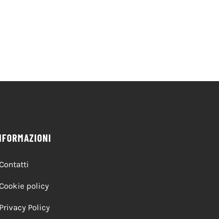
Felice da Cantalice
volume dedicato alla
comunità
20 Maggio 2026
20 Maggio 2026
NFORMAZIONI
Contatti
Cookie policy
Privacy Policy