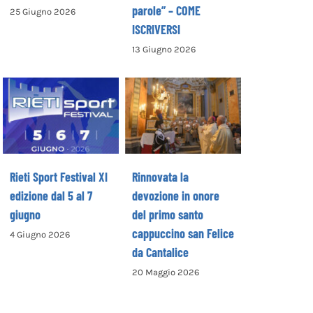
parole” – COME
25 Giugno 2026
ISCRIVERSI
13 Giugno 2026
Rinnovata la
devozione in
Rieti Sport
onore del primo
Festival XI
santo
edizione dal 5 al
cappuccino san
7 giugno
Felice da
Cantalice
Rieti Sport Festival XI
Rinnovata la
edizione dal 5 al 7
devozione in onore
giugno
del primo santo
cappuccino san Felice
4 Giugno 2026
da Cantalice
20 Maggio 2026