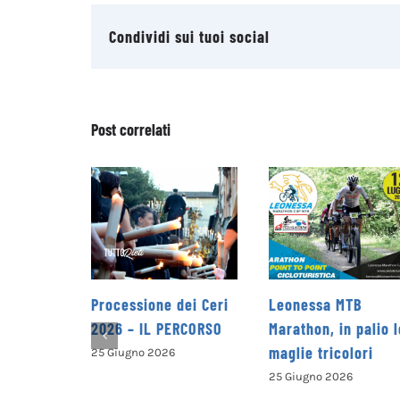
Condividi sui tuoi social
Post correlati
e dei Ceri
Leonessa MTB
la Pro Loco di
 PERCORSO
Marathon, in palio le
Petrella Salto
maglie tricolori
presenta il nuov
026
opuscolo dedica
25 Giugno 2026