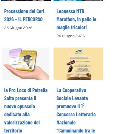
Processione dei Ceri
Leonessa MTB
2026 – IL PERCORSO
Marathon, in palio le
maglie tricolori
25 Giugno 2026
La Cooperativa
25 Giugno 2026
la Pro Loco di
Sociale Levante
Petrella Salto
promuove il 1°
presenta il
Concorso
nuovo opuscolo
Letterario
dedicato alla
Nazionale
valorizzazione
“Camminando tra
del territorio
le parole” –
la Pro Loco di Petrella
La Cooperativa
COME ISCRIVERSI
Salto presenta il
Sociale Levante
nuovo opuscolo
promuove il 1°
dedicato alla
Concorso Letterario
valorizzazione del
Nazionale
territorio
“Camminando tra le