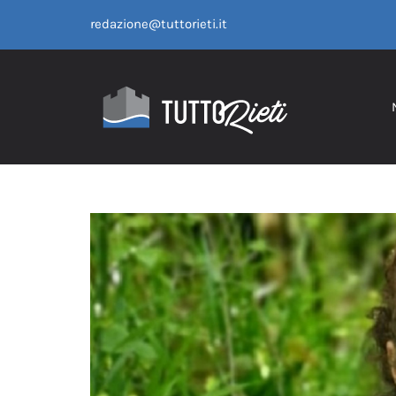
Salta
redazione@tuttorieti.it
al
contenuto