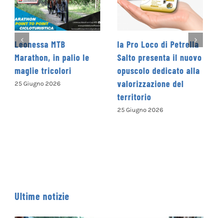
a MTB
la Pro Loco di Petrella
La Cooperat
, in palio le
Salto presenta il nuovo
Levante pro
ricolori
opuscolo dedicato alla
Concorso Le
valorizzazione del
Nazionale
 2026
territorio
“Camminand
parole” – C
25 Giugno 2026
ISCRIVERSI
13 Giugno 202
Ultime notizie