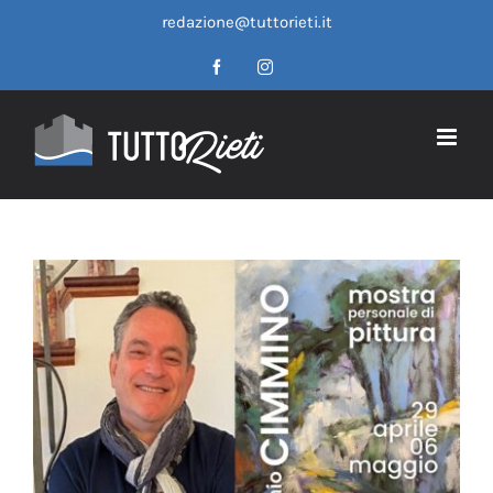
Salta
redazione@tuttorieti.it
al
contenuto
Facebook
Instagram