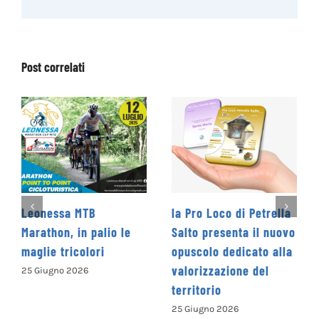
Post correlati
nessa MTB
la Pro Loco di Petrella
La Coo
athon, in palio le
Salto presenta il nuovo
Levant
lie tricolori
opuscolo dedicato alla
Concor
valorizzazione del
Nazion
Giugno 2026
territorio
“Cammi
parole
25 Giugno 2026