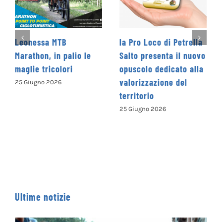
la Pro Loco di Petrella
La Cooperativa Sociale
Salto presenta il nuovo
Levante promuove il 1°
opuscolo dedicato alla
Concorso Letterario
valorizzazione del
Nazionale
territorio
“Camminando tra le
parole” – COME
25 Giugno 2026
ISCRIVERSI
13 Giugno 2026
Ultime notizie