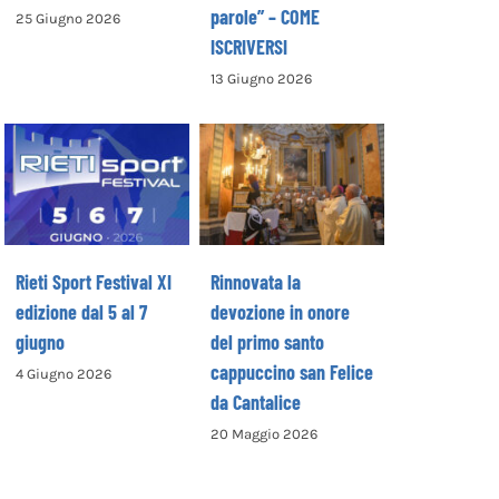
parole” – COME
25 Giugno 2026
ISCRIVERSI
13 Giugno 2026
Rinnovata la
devozione in
Rieti Sport
onore del primo
Festival XI
santo
edizione dal 5 al
cappuccino san
7 giugno
Felice da
Cantalice
Rieti Sport Festival XI
Rinnovata la
edizione dal 5 al 7
devozione in onore
giugno
del primo santo
cappuccino san Felice
4 Giugno 2026
da Cantalice
20 Maggio 2026