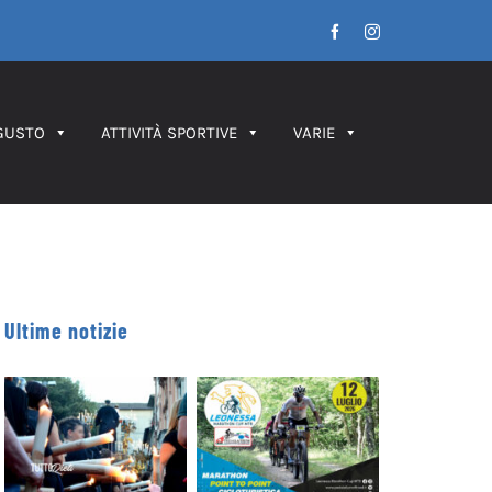
Facebook
Instagram
GUSTO
ATTIVITÀ SPORTIVE
VARIE
Ultime notizie
Leonessa MTB
Processione dei
Marathon, in
Ceri 2026 – IL
palio le maglie
PERCORSO
tricolori