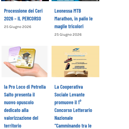
Processione dei Ceri
Leonessa MTB
2026 – IL PERCORSO
Marathon, in palio le
maglie tricolori
25 Giugno 2026
La Cooperativa
25 Giugno 2026
la Pro Loco di
Sociale Levante
Petrella Salto
promuove il 1°
presenta il
Concorso
nuovo opuscolo
Letterario
dedicato alla
Nazionale
valorizzazione
“Camminando tra
del territorio
le parole” –
la Pro Loco di Petrella
La Cooperativa
COME ISCRIVERSI
Salto presenta il
Sociale Levante
nuovo opuscolo
promuove il 1°
dedicato alla
Concorso Letterario
valorizzazione del
Nazionale
territorio
“Camminando tra le