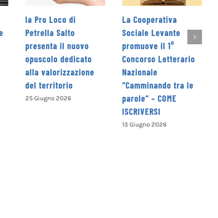
La Cooperativa
Rieti Sport Festival X
Sociale Levante
edizione dal 5 al 7
ovo
promuove il 1°
giugno
cato
Concorso Letterario
4 Giugno 2026
zione
Nazionale
“Camminando tra le
parole” – COME
ISCRIVERSI
13 Giugno 2026