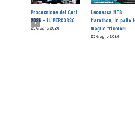
ione dei Ceri
Leonessa MTB
la Pro Loco di
IL PERCORSO
Marathon, in palio le
Petrella Salto
maglie tricolori
presenta il nu
 2026
opuscolo dedi
25 Giugno 2026
alla valorizza
del territorio
25 Giugno 2026