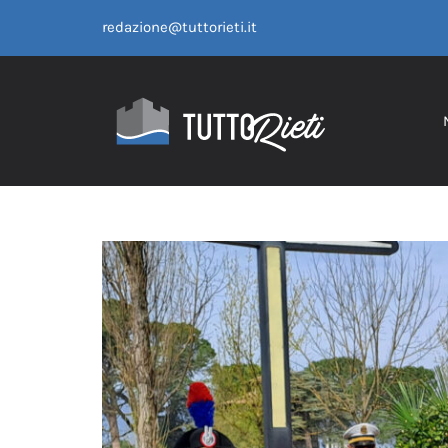
Salta
redazione@tuttorieti.it
al
contenuto