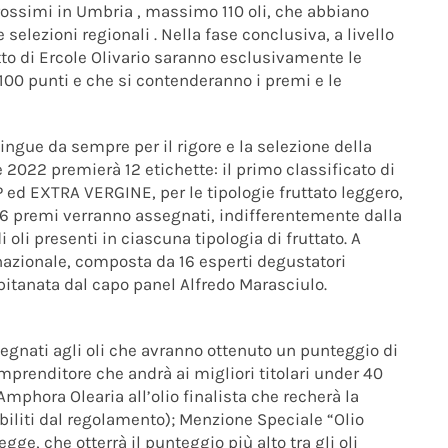
rossimi in Umbria , massimo 110 oli, che abbiano
elezioni regionali . Nella fase conclusiva, a livello
tto di Ercole Olivario saranno esclusivamente le
100 punti e che si contenderanno i premi e le
tingue da sempre per il rigore e la selezione della
e 2022 premierà 12 etichette: il primo classificato di
 ed EXTRA VERGINE, per le tipologie fruttato leggero,
ri 6 premi verranno assegnati, indifferentemente dalla
oli presenti in ciascuna tipologia di fruttato. A
 nazionale, composta da 16 esperti degustatori
apitanata dal capo panel Alfredo Marasciulo.
egnati agli oli che avranno ottenuto un punteggio di
prenditore che andrà ai migliori titolari under 40
mphora Olearia all’olio finalista che recherà la
biliti dal regolamento); Menzione Speciale “Olio
gge, che otterrà il punteggio più alto tra gli oli