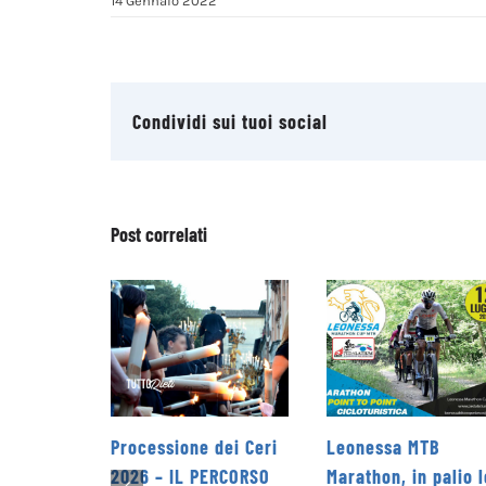
14 Gennaio 2022
Condividi sui tuoi social
Post correlati
Leonessa MTB
la Pro Loco di
Marathon, in palio le
Petrella Salto