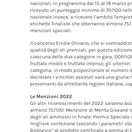
nazionali, in programma dal 15 al 18 marzo p
ricevuto un punteggio minimo di 70/100 nelle s
nazionale invece, a ricevere l’ambito Tempie
etichette finaliste che otterranno almeno 75/
menzioni speciali.
Il concorso Ercole Olivario, che si contraddis
qualità degli oli premiati, per questa edizion
ciascuna delle due categorie in gara, DOP/IGP
fruttato medio e fruttato intenso; gli ulterio
categoria, in modo proporzionale al numero di 
decretare i vincitori assoluti sarà una giuria
provenienti da altrettante regioni italiane, c
Le Menzioni 2022
Gli altri riconoscimenti del 2022 saranno ass
almeno 75/100: Menzione di Merito Giovane Im
degli oli ammessi in finale; Premio Speciale A
migliore confezione (secondo i parametri sta
Biologico” al prodotto certificato a norma di le