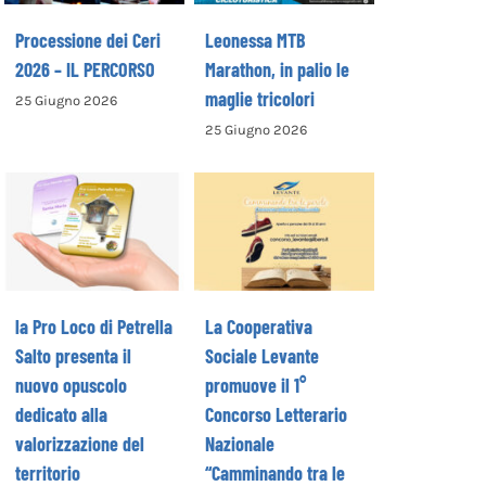
Processione dei Ceri
Leonessa MTB
2026 – IL PERCORSO
Marathon, in palio le
maglie tricolori
25 Giugno 2026
La Cooperativa
25 Giugno 2026
la Pro Loco di
Sociale Levante
Petrella Salto
promuove il 1°
presenta il
Concorso
nuovo opuscolo
Letterario
dedicato alla
Nazionale
valorizzazione
“Camminando tra
del territorio
le parole” –
la Pro Loco di Petrella
La Cooperativa
COME ISCRIVERSI
Salto presenta il
Sociale Levante
nuovo opuscolo
promuove il 1°
dedicato alla
Concorso Letterario
valorizzazione del
Nazionale
territorio
“Camminando tra le