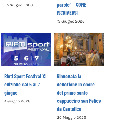
parole” – COME
25 Giugno 2026
ISCRIVERSI
13 Giugno 2026
Rinnovata la
devozione in
Rieti Sport
onore del primo
Festival XI
santo
edizione dal 5 al
cappuccino san
7 giugno
Felice da
Cantalice
Rieti Sport Festival XI
Rinnovata la
edizione dal 5 al 7
devozione in onore
giugno
del primo santo
cappuccino san Felice
4 Giugno 2026
da Cantalice
20 Maggio 2026