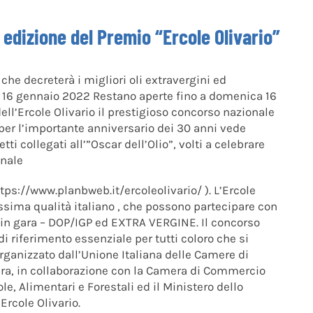
a edizione del Premio “Ercole Olivario”
 che decreterà i migliori oli extravergini ed
a 16 gennaio 2022 Restano aperte fino a domenica 16
dell’Ercole Olivario il prestigioso concorso nazionale
 per l’importante anniversario dei 30 anni vede
ti collegati all’”Oscar dell’Olio”, volti a celebrare
nnale
tps://www.planbweb.it/ercoleolivario/ ). L’Ercole
ltissima qualità italiano , che possono partecipare con
e in gara – DOP/IGP ed EXTRA VERGINE. Il concorso
i riferimento essenziale per tutti coloro che si
rganizzato dall’Unione Italiana delle Camere di
ura, in collaborazione con la Camera di Commercio
ole, Alimentari e Forestali ed il Ministero dello
Ercole Olivario.