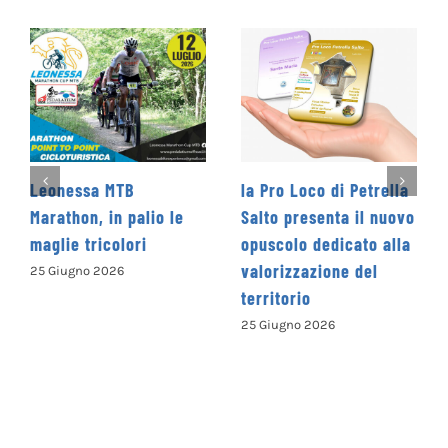
la Pro Loco di Petrella
La Cooperativa Sociale
Salto presenta il nuovo
Levante promuove il 1°
opuscolo dedicato alla
Concorso Letterario
valorizzazione del
Nazionale
territorio
“Camminando tra le
parole” – COME
25 Giugno 2026
ISCRIVERSI
13 Giugno 2026