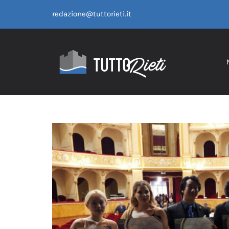
Salta
redazione@tuttorieti.it
al
contenuto