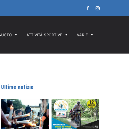
Facebook
Instagram
GUSTO
ATTIVITÀ SPORTIVE
VARIE
Ultime notizie
Leonessa MTB
Processione dei
Marathon, in
Ceri 2026 – IL
palio le maglie
PERCORSO
tricolori