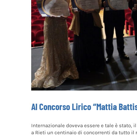
Al Concorso Lirico “Mattia Batti
Internazionale doveva essere e tale è stato, i
a Rieti un centinaio di concorrenti da tutto i