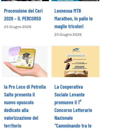
Processione dei Ceri
Leonessa MTB
2026 – IL PERCORSO
Marathon, in palio le
maglie tricolori
25 Giugno 2026
La Cooperativa
25 Giugno 2026
la Pro Loco di
Sociale Levante
Petrella Salto
promuove il 1°
presenta il
Concorso
nuovo opuscolo
Letterario
dedicato alla
Nazionale
valorizzazione
“Camminando tra
del territorio
le parole” –
la Pro Loco di Petrella
La Cooperativa
COME ISCRIVERSI
Salto presenta il
Sociale Levante
nuovo opuscolo
promuove il 1°
dedicato alla
Concorso Letterario
valorizzazione del
Nazionale
territorio
“Camminando tra le