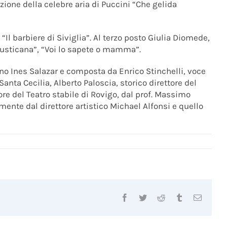
azione della celebre aria di Puccini “Che gelida
Il barbiere di Siviglia”. Al terzo posto Giulia Diomede,
a rusticana”, “Voi lo sapete o mamma”.
ano Ines Salazar e composta da Enrico Stinchelli, voce
anta Cecilia, Alberto Paloscia, storico direttore del
ore del Teatro stabile di Rovigo, dal prof. Massimo
ente dal direttore artistico Michael Alfonsi e quello
Facebook
Twitter
Reddit
Tumblr
Email