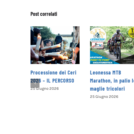
Post correlati
one dei Ceri
Leonessa MTB
la Pro Loco di
IL PERCORSO
Marathon, in palio le
Petrella Salto
maglie tricolori
presenta il nu
 2026
opuscolo dedic
25 Giugno 2026
alla valorizzaz
del territorio
25 Giugno 2026