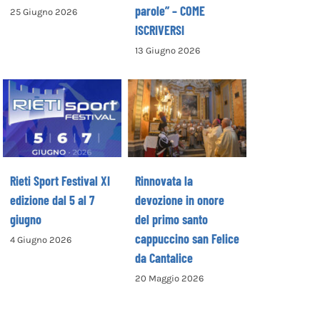
parole” – COME
25 Giugno 2026
ISCRIVERSI
13 Giugno 2026
Rinnovata la
devozione in
Rieti Sport
onore del primo
Festival XI
santo
edizione dal 5 al
cappuccino san
7 giugno
Felice da
Cantalice
Rieti Sport Festival XI
Rinnovata la
edizione dal 5 al 7
devozione in onore
giugno
del primo santo
cappuccino san Felice
4 Giugno 2026
da Cantalice
20 Maggio 2026