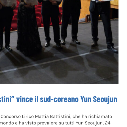
stini” vince il sud-coreano Yun Seoujun
l Concorso Lirico Mattia Battistini, che ha richiamato
l mondo e ha visto prevalere su tutti Yun Seoujun, 24