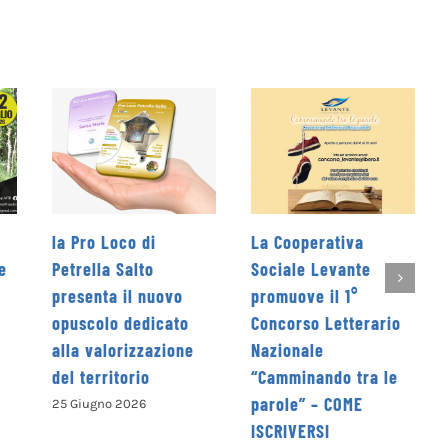
La Cooperativa
Rieti Sport Festival XI
Sociale Levante
edizione dal 5 al 7
ovo
promuove il 1°
giugno
ato
Concorso Letterario
4 Giugno 2026
ione
Nazionale
“Camminando tra le
parole” – COME
ISCRIVERSI