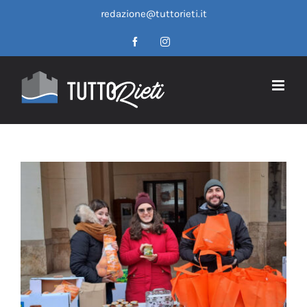
Salta
redazione@tuttorieti.it
al
contenuto
Facebook
Instagram