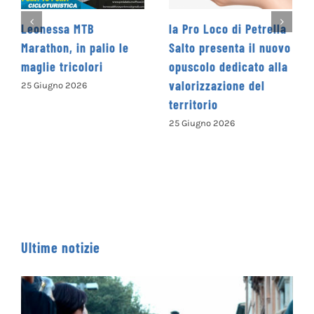
la Pro Loco di Petrella
La Cooperativa Social
le
Salto presenta il nuovo
Levante promuove il 1
opuscolo dedicato alla
Concorso Letterario
valorizzazione del
Nazionale
territorio
“Camminando tra le
parole” – COME
25 Giugno 2026
ISCRIVERSI
13 Giugno 2026
Ultime notizie