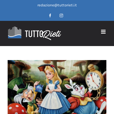
Salta
redazione@tuttorieti.it
al
contenuto
Facebook
Instagram