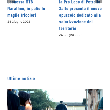
la Pro Loco di Petrella
La Cooperativa Social
le
Salto presenta il nuovo
Levante promuove il 1
opuscolo dedicato alla
Concorso Letterario
valorizzazione del
Nazionale
territorio
“Camminando tra le
parole” – COME
25 Giugno 2026
ISCRIVERSI
13 Giugno 2026
Ultime notizie