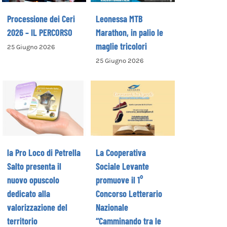
Processione dei Ceri
Leonessa MTB
2026 – IL PERCORSO
Marathon, in palio le
maglie tricolori
25 Giugno 2026
La Cooperativa
25 Giugno 2026
la Pro Loco di
Sociale Levante
Petrella Salto
promuove il 1°
presenta il
Concorso
nuovo opuscolo
Letterario
dedicato alla
Nazionale
valorizzazione
“Camminando tra
del territorio
le parole” –
la Pro Loco di Petrella
La Cooperativa
COME ISCRIVERSI
Salto presenta il
Sociale Levante
nuovo opuscolo
promuove il 1°
dedicato alla
Concorso Letterario
valorizzazione del
Nazionale
territorio
“Camminando tra le