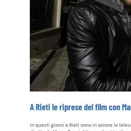
A Rieti le riprese del film con M
In questi giorni a Rieti sono in azione le te