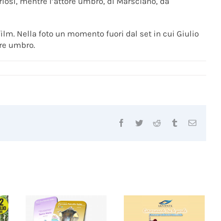
uriosi, mentre l’attore umbro, di Marsciano, dà
 film. Nella foto un momento fuori dal set in cui Giulio
ore umbro.
Facebook
Twitter
Reddit
Tumblr
Email