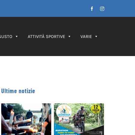
Facebook
Instagram
GUSTO
ATTIVITÀ SPORTIVE
VARIE
Ultime notizie
Leonessa MTB
Processione dei
Marathon, in
Ceri 2026 – IL
palio le maglie
PERCORSO
tricolori