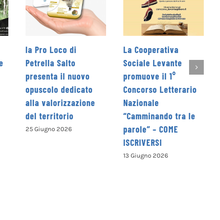
o di
La Cooperativa
Rieti Sport Festiv
lto
Sociale Levante
edizione dal 5 al 
l nuovo
promuove il 1°
giugno
edicato
Concorso Letterario
4 Giugno 2026
izzazione
Nazionale
rio
“Camminando tra le
parole” – COME
26
ISCRIVERSI
13 Giugno 2026