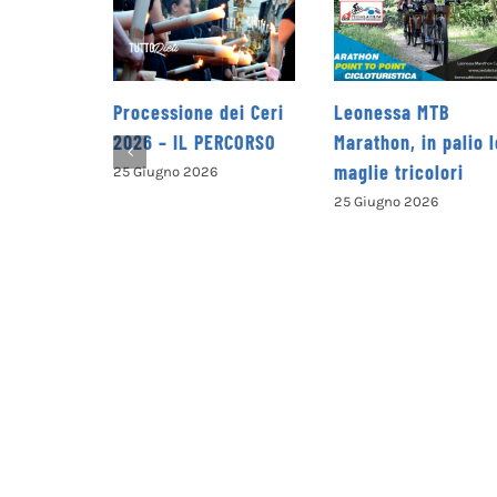
essione dei Ceri
Leonessa MTB
la Pro Loc
6 – IL PERCORSO
Marathon, in palio le
Petrella Sa
maglie tricolori
presenta i
iugno 2026
opuscolo d
25 Giugno 2026
alla valor
del territo
25 Giugno 20