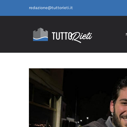
Salta
redazione@tuttorieti.it
al
contenuto