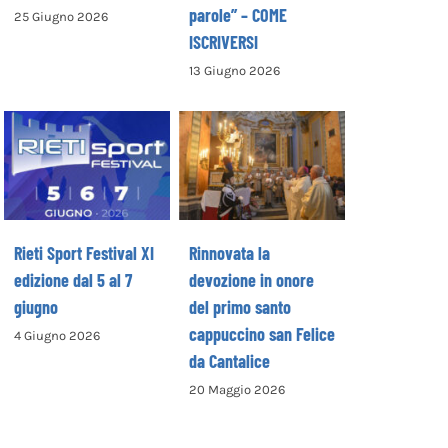
parole” – COME
25 Giugno 2026
ISCRIVERSI
13 Giugno 2026
Rinnovata la
devozione in
Rieti Sport
onore del primo
Festival XI
santo
edizione dal 5 al
cappuccino san
7 giugno
Felice da
Cantalice
Rieti Sport Festival XI
Rinnovata la
edizione dal 5 al 7
devozione in onore
giugno
del primo santo
cappuccino san Felice
4 Giugno 2026
da Cantalice
20 Maggio 2026