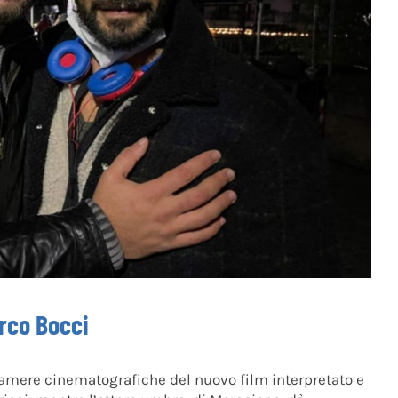
arco Bocci
lecamere cinematografiche del nuovo film interpretato e