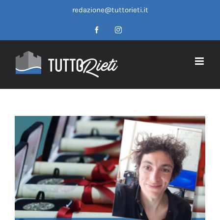
Salta
redazione@tuttorieti.it
al
contenuto
Facebook
Instagram