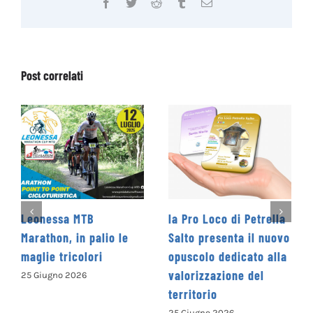
Facebook
Twitter
Reddit
Tumblr
Email
Post correlati
la Pro Loco di Petrella
La Cooperativa Sociale
e
Salto presenta il nuovo
Levante promuove il 1°
opuscolo dedicato alla
Concorso Letterario
valorizzazione del
Nazionale
territorio
“Camminando tra le
parole” – COME
25 Giugno 2026