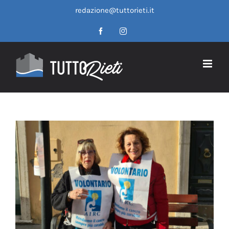
Salta
redazione@tuttorieti.it
al
contenuto
Facebook
Instagram