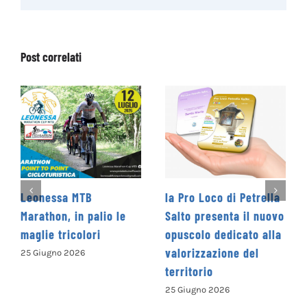
Post correlati
ssa MTB
la Pro Loco di Petrella
La Cooper
n, in palio le
Salto presenta il nuovo
Levante p
tricolori
opuscolo dedicato alla
Concorso 
valorizzazione del
Nazionale
no 2026
territorio
“Camminan
parole” –
25 Giugno 2026