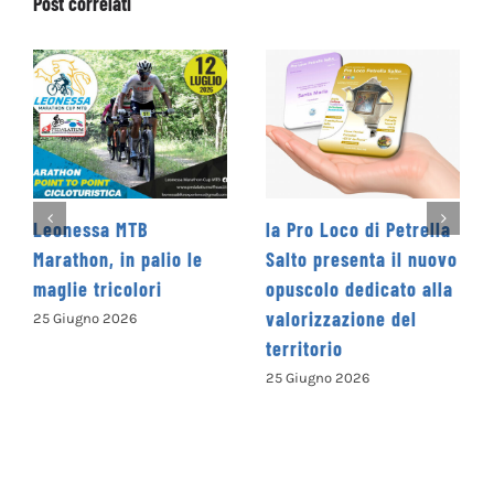
Post correlati
a MTB
la Pro Loco di Petrella
La Cooperat
, in palio le
Salto presenta il nuovo
Levante pro
ricolori
opuscolo dedicato alla
Concorso Le
valorizzazione del
Nazionale
 2026
territorio
“Camminand
parole” – C
25 Giugno 2026
ISCRIVERSI
13 Giugno 202