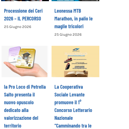
Processione dei Ceri
Leonessa MTB
2026 – IL PERCORSO
Marathon, in palio le
maglie tricolori
25 Giugno 2026
La Cooperativa
25 Giugno 2026
la Pro Loco di
Sociale Levante
Petrella Salto
promuove il 1°
presenta il
Concorso
nuovo opuscolo
Letterario
dedicato alla
Nazionale
valorizzazione
“Camminando tra
del territorio
le parole” –
la Pro Loco di Petrella
La Cooperativa
COME ISCRIVERSI
Salto presenta il
Sociale Levante
nuovo opuscolo
promuove il 1°
dedicato alla
Concorso Letterario
valorizzazione del
Nazionale
territorio
“Camminando tra le