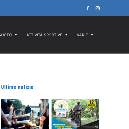
Facebook
Instagram
GUSTO
ATTIVITÀ SPORTIVE
VARIE
Ultime notizie
Leonessa MTB
Processione dei
Marathon, in
Ceri 2026 – IL
palio le maglie
PERCORSO
tricolori