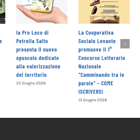
La Cooperativa
Rieti Sport Festival XI
Sociale Levante
edizione dal 5 al 7
promuove il 1°
giugno
Concorso Letterario
4 Giugno 2026
e
Nazionale
“Camminando tra le
parole” – COME
ISCRIVERSI
13 Giugno 2026