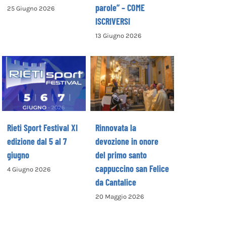
parole” – COME
25 Giugno 2026
ISCRIVERSI
13 Giugno 2026
Rinnovata la
devozione in
Rieti Sport
onore del primo
Festival XI
santo
edizione dal 5 al
cappuccino san
7 giugno
Felice da
Cantalice
Rieti Sport Festival XI
Rinnovata la
edizione dal 5 al 7
devozione in onore
giugno
del primo santo
cappuccino san Felice
4 Giugno 2026
da Cantalice
20 Maggio 2026