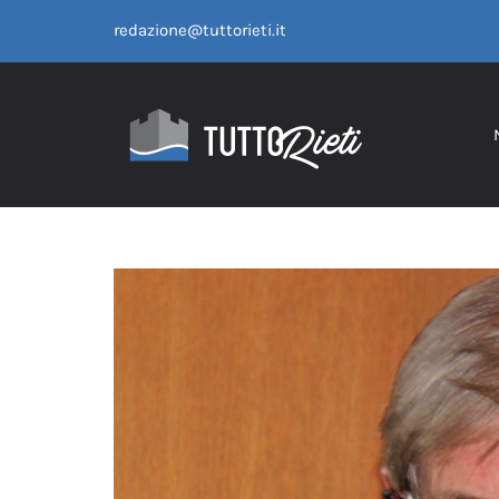
Salta
redazione@tuttorieti.it
al
contenuto