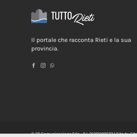
Il portale che racconta Rieti e la sua
provincia.
© 3P Comunicazione Srls - P.I. 01201100573 | Sito by
Fde