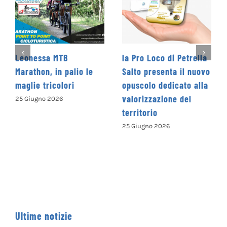
nessa MTB
la Pro Loco di Petrella
La Coop
athon, in palio le
Salto presenta il nuovo
Levante
ie tricolori
opuscolo dedicato alla
Concors
valorizzazione del
Nazion
iugno 2026
territorio
“Cammi
parole
25 Giugno 2026
ISCRIV
13 Giugn
Ultime notizie