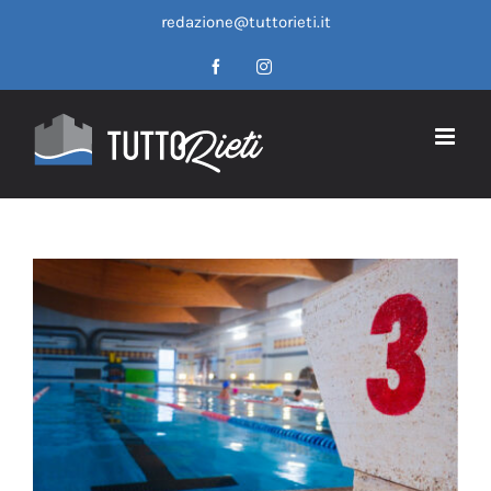
Salta
redazione@tuttorieti.it
al
contenuto
Facebook
Instagram