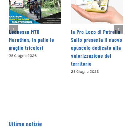
 MTB
la Pro Loco di Petrella
La Cooperativ
in palio le
Salto presenta il nuovo
Levante promu
colori
opuscolo dedicato alla
Concorso Lett
valorizzazione del
Nazionale
026
territorio
“Camminando 
parole” – CO
25 Giugno 2026
ISCRIVERSI
13 Giugno 2026
Ultime notizie