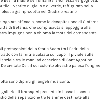
alle Eva, la madre dell’umanità, anch’essa vergognosa,
ilo – vestito di giallo e di verde, raffigurato nella
olesca già riprodotta nel Giudizio reatino.
singolare efficacia, come la decapitazione di Oloferne
a città di Betania, che compiaciuta si appoggia alla
stra impugna per la chioma la testa del comandante
li protagonisti della Storia Sacra tra i Padri della
ratto con la mitria calzata sul capo, il piviale sulle
sapienziale tra le mani ad eccezione di Sant’Agostino
e civitate Dei, il cui colorito olivastro palesa l’origine
volta sono dipinti gli angeli musicanti.
te galleria di immagini presenta in basso la scena
udio della separazione tra le anime destinate alla