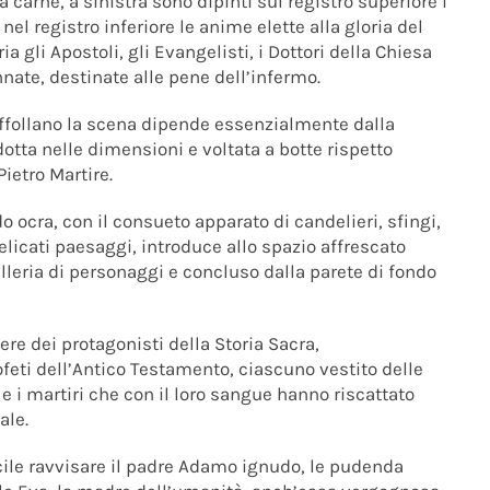
a carne, a sinistra sono dipinti sul registro superiore i
nel registro inferiore le anime elette alla gloria del
a gli Apostoli, gli Evangelisti, i Dottori della Chiesa
ate, destinate alle pene dell’infermo.
ffollano la scena dipende essenzialmente dalla
dotta nelle dimensioni e voltata a botte rispetto
Pietro Martire.
o ocra, con il consueto apparato di candelieri, sfingi,
delicati paesaggi, introduce allo spazio affrescato
lleria di personaggi e concluso dalla parete di fondo
ere dei protagonisti della Storia Sacra,
rofeti dell’Antico Testamento, ciascuno vestito delle
 e i martiri che con il loro sangue hanno riscattato
ale.
cile ravvisare il padre Adamo ignudo, le pudenda