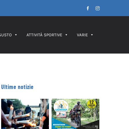
Facebook
Instagram
GUSTO
ATTIVITÀ SPORTIVE
VARIE
Ultime notizie
Leonessa MTB
Processione dei
Marathon, in
Ceri 2026 – IL
palio le maglie
PERCORSO
tricolori