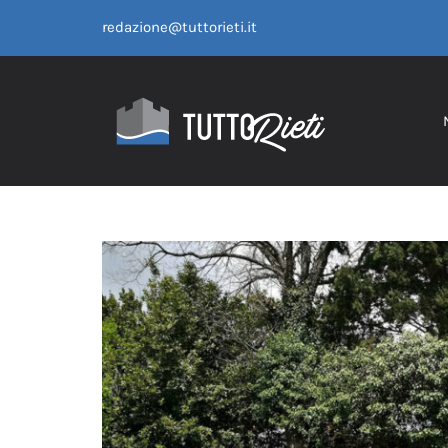
Salta
redazione@tuttorieti.it
al
contenuto