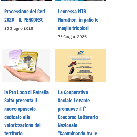
Processione dei Ceri
Leonessa MTB
2026 – IL PERCORSO
Marathon, in palio le
maglie tricolori
25 Giugno 2026
La Cooperativa
25 Giugno 2026
la Pro Loco di
Sociale Levante
Petrella Salto
promuove il 1°
presenta il
Concorso
nuovo opuscolo
Letterario
dedicato alla
Nazionale
valorizzazione
“Camminando tra
del territorio
le parole” –
la Pro Loco di Petrella
La Cooperativa
COME ISCRIVERSI
Salto presenta il
Sociale Levante
nuovo opuscolo
promuove il 1°
dedicato alla
Concorso Letterario
valorizzazione del
Nazionale
territorio
“Camminando tra le