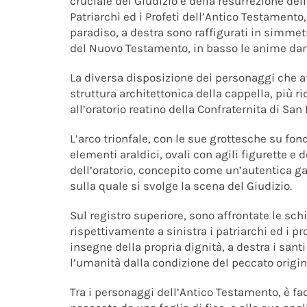
cruciale del Giudizio e della resurrezione dell
Patriarchi ed i Profeti dell’Antico Testamento, 
paradiso, a destra sono raffigurati in simmetri
del Nuovo Testamento, in basso le anime dann
La diversa disposizione dei personaggi che a
struttura architettonica della cappella, più ri
all’oratorio reatino della Confraternita di San 
L’arco trionfale, con le sue grottesche su fond
elementi araldici, ovali con agili figurette e 
dell’oratorio, concepito come un’autentica ga
sulla quale si svolge la scena del Giudizio.
Sul registro superiore, sono affrontate le schi
rispettivamente a sinistra i patriarchi ed i p
insegne della propria dignità, a destra i santi
l’umanità dalla condizione del peccato origin
Tra i personaggi dell’Antico Testamento, è fa