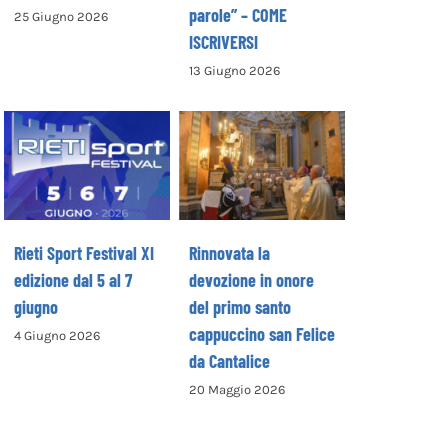
parole” – COME
25 Giugno 2026
ISCRIVERSI
13 Giugno 2026
Rinnovata la
devozione in
Rieti Sport
onore del primo
Festival XI
santo
edizione dal 5 al
cappuccino san
7 giugno
Felice da
Cantalice
Rieti Sport Festival XI
Rinnovata la
edizione dal 5 al 7
devozione in onore
giugno
del primo santo
cappuccino san Felice
4 Giugno 2026
da Cantalice
20 Maggio 2026