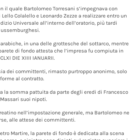
con il quale Bartolomeo Torresani s’impegnava con
Lello Colalello e Leonardo Zezze a realizzare entro un
izio Universale all’interno dell’oratorio, più tardi
e lussemburghesi.
re arabiche, in una delle grottesche del sottarco, mentre
 parete di fondo attesta che l’impresa fu compiuta in
CLXI DIE XIIII IANUARII.
ucia dei committenti, rimasto purtroppo anonimo, solo
nforme al contratto.
eva la somma pattuita da parte degli eredi di Francesco
 Massari suoi nipoti.
o reatino nell’impostazione generale, ma Bartolomeo ne
rse, alle attese dei committenti.
etro Martire, la parete di fondo è dedicata alla scena