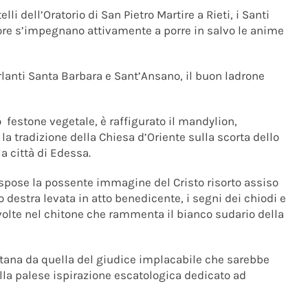
li dell’Oratorio di San Pietro Martire a Rieti, i Santi
iore s’impegnano attivamente a porre in salvo le anime
rlanti Santa Barbara e Sant’Ansano, il buon ladrone
o festone vegetale, è raffigurato il mandylion,
la tradizione della Chiesa d’Oriente sulla scorta dello
a città di Edessa.
ispose la possente immagine del Cristo risorto assiso
o destra levata in atto benedicente, i segni dei chiodi e
vvolte nel chitone che rammenta il bianco sudario della
tana da quella del giudice implacabile che sarebbe
lla palese ispirazione escatologica dedicato ad