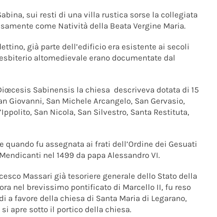
abina, sui resti di una villa rustica sorse la collegiata
isamente come Natività della Beata Vergine Maria.
no, già parte dell’edificio era esistente ai secoli
l presbiterio altomedievale erano documentate dal
iœcesis Sabinensis la chiesa descriveva dotata di 15
a San Giovanni, San Michele Arcangelo, San Gervasio,
Ippolito, San Nicola, San Silvestro, Santa Restituta,
le quando fu assegnata ai frati dell’Ordine dei Gesuati
Mendicanti nel 1499 da papa Alessandro VI.
ncesco Massari già tesoriere generale dello Stato della
cora nel brevissimo pontificato di Marcello II, fu reso
di a favore della chiesa di Santa Maria di Legarano,
i apre sotto il portico della chiesa.