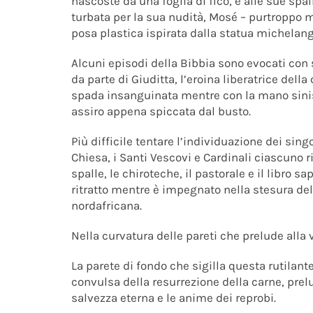
nascoste da una foglia di fico, e alle sue sp
turbata per la sua nudità, Mosé – purtroppo mut
posa plastica ispirata dalla statua michelangi
Alcuni episodi della Bibbia sono evocati con 
da parte di Giuditta, l’eroina liberatrice dell
spada insanguinata mentre con la mano sini
assiro appena spiccata dal busto.
Più difficile tentare l’individuazione dei singo
Chiesa, i Santi Vescovi e Cardinali ciascuno rit
spalle, le chiroteche, il pastorale e il libro 
ritratto mentre è impegnato nella stesura del D
nordafricana.
Nella curvatura delle pareti che prelude alla 
La parete di fondo che sigilla questa rutilan
convulsa della resurrezione della carne, prel
salvezza eterna e le anime dei reprobi.